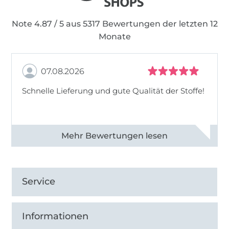
Schnittmuster kommt nun als eBOOK und als
Papierschnittmuster raus. Diese bekommt ihr
Note 4.87 / 5 aus 5317 Bewertungen der letzten 12
auch bei stoffe-hemmers.de.
Monate
In diesem Sinne: bleibt nähwütig!
07.08.2026
Schnelle Lieferung und gute Qualität der Stoffe!
Alle 82990 Bewertungen ansehen
Service
Informationen