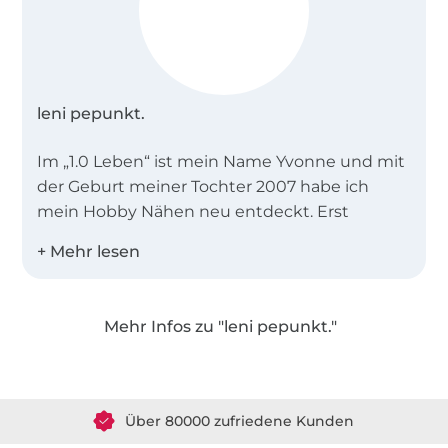
leni pepunkt.
Im „1.0 Leben“ ist mein Name Yvonne und mit
der Geburt meiner Tochter 2007 habe ich
mein Hobby Nähen neu entdeckt. Erst
wurden nur Taschen verkauft, dann auch
allerhand Accessoires. Später kamen (neben
meinem Sohnemann in 2009) noch
Klamotten hinzu, dann dafür eigene Schnitte.
Mehr Infos zu "leni pepunkt."
Die kamen bei den Mit-Näherinnen so gut an,
Über 1.8 Millionen Meter Stoff versandfertig
dass daraus schließlich das wurde, was
„leni
pepunkt.“
heute ist… Schnitte für Groß und
Über 80000 zufriedene Kunden
Klein mit anfängertauglichen Schritt-für-
Schritt Anleitungen ohne Fachchinesisch,
36 Jahre Erfahrung