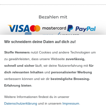
Bezahlen mit
Wir schneidern deine Daten auf dich zu!
Stoffe Hemmers
nutzt Cookies und andere Technologien um
Unsere Versandpartner
zu gewährleisten, dass unsere Webseite
zuverlässig,
schnell und sicher
läuft; wir deine Nutzererfahrung mit
für
dich relevanten Inhalten
und
personalisierter Werbung
verbessern können und wir dir
bestmögliche Browsing-
Erfahrung bieten
.
In den deutschen Shop wechseln (aktuell gewählt
Weitere Informationen findest du in unserer
Impressum
Datenschutzerklärung
und in unserem
Impressum
.