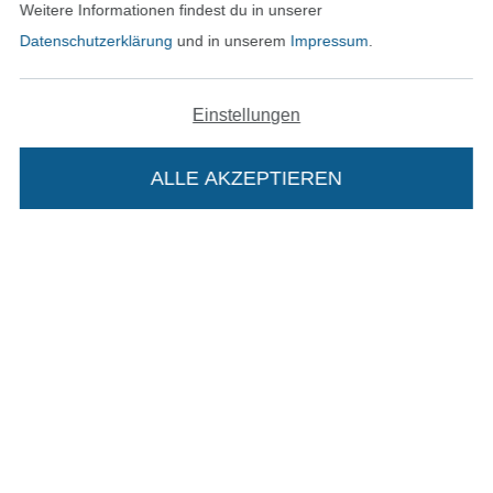
Weitere Informationen findest du in unserer
Impressum
Datenschutzerklärung
und in unserem
Impressum
.
AGB
Einstellungen
Datenschutz
ALLE AKZEPTIEREN
In deinen Warenkorb
Widerrufsrecht
Kontakt
Bestellung widerrufen
Finde mehr Inspiration