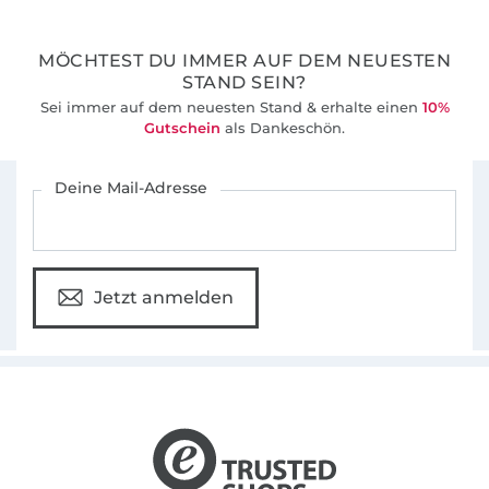
Fotoanleitungen, die auch Nähanfängern zu
ersten Näherfolgen verhelfen. Zusätzlich
MÖCHTEST DU IMMER AUF DEM NEUESTEN
bieten wir für viele unserer Schnittmuster
STAND SEIN?
auch Video-Nähanleitungen in unserem
Sei immer auf dem neuesten Stand & erhalte einen
10%
Youtube-Kanal an.
Gutschein
als Dankeschön.
Für den Stoffe Hemmers Newsletter anmelden
Deine Mail-Adresse
Jetzt anmelden