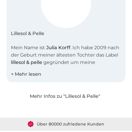
Lillesol & Pelle
Mein Name ist
Julia Korff
. Ich habe 2009 nach
der Geburt meiner ältesten Tochter das Label
lillesol & pelle
gegründet um meine
Leidenschaft, das Nähen und Erstellen von
Schnittmustern und Anleitungen mit
anderen Nähbegeisterten zu teilen. Heute
sind in unserem Shop weit mehr als 100
Mehr Infos zu "Lillesol & Pelle"
Schnittmuster als EBook oder
Über 1.8 Millionen Meter Stoff versandfertig
Papierschnittmuster erhältlich.
Über 80000 zufriedene Kunden
Die Schnittmuster sind besonders beliebt auf
Grund ihrer umfangreichen Schritt-für-Schritt-
36 Jahre Erfahrung