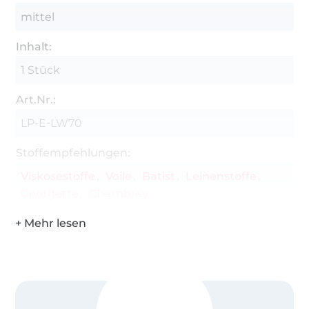
mittel
Inhalt:
1 Stück
Art.Nr.:
LP-E-LW70
Stoffempfehlungen:
Viskosestoffe
Voile
Batist
Leinenstoffe
Georgette
Chambray