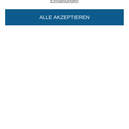
Einstellungen
In den deutschen Shop wechseln (aktuell gewählt
ALLE AKZEPTIEREN
In deinen Warenkorb
Impressum
AGB
Datenschutz
Widerrufsrecht
Kontakt
Bestellung widerrufen
Finde mehr Inspiration