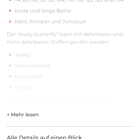
kurze und lange Beine
Kleid, Romper und Jumpsuit
Der "lovely butterfly" kann mit dehnbaren und
nicht dehnbaren Stoffen genäht werden:
Jersey
Sommersweat
Baumwolle
Viskose
Musselin (vorher unbedingt waschen!)
Durch die ausführlich bebilderte Anleitung ist das
eBook auch für Nähanfänger geeignet, da hier
Schritt für Schritt jeder Handgriff erklärt wird.
Alle Details auf einen Blick