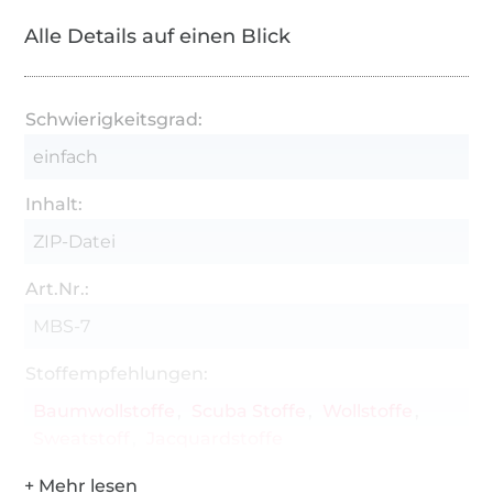
werden.
Alle Details auf einen Blick
Du brauchst:
Mantel "Drunter & Drüber" Ebook -MachBar's
Schwierigkeitsgrad:
Beste Schnitte
einfach
Nähmaschine, und ggf. Overlock
1,10-1,30m Oberstoff und Futter, 20cm
Inhalt:
Bündchen, 20cm Vlieseline, ggf. Druckknöpfe
ZIP-Datei
Nähutensilien: Stoffschere, Kreide,
Art.Nr.:
Stecknadeln, Bügeleisen...
MBS-7
Stoffempfehlungen:
Baumwollstoffe
Scuba Stoffe
Wollstoffe
Sweatstoff
Jacquardstoffe