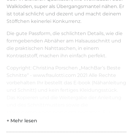
Walkloden, super als Übergangsmantel nähen. Er
ist total schlicht und dezent und macht deinem
Stöffchen keinerlei Konkurrenz.
Die gute Passform, die schlichten Details, wie die
formgebenden Abnäher am Halsausschnitt und
die praktischen Nahttaschen, in einem
Kontraststoff, machen ihn einfach perfekt.
Copyright: Christina Porschen „MachBar’s Beste
Schnitte“ - www.fraulotti.com 2021 Alle Rechte
vorbehalten Ihr bestellt das E-book (Nähanleitung
und Schnitt) und kein fertiges Kleidungsstück.
Das Kopieren und die Weitergabe der Anleitung
und des Schnittmusters sowie die
Massenproduktion sind nicht gestattet. Für
eventuelle Fehler in der Anleitung oder dem
Schnitt kann keine Haftung übernommen