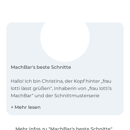
MachBar's beste Schnitte
Hallo! Ich bin Christina, der Kopf hinter „frau
lotti lässt grüßen“, Inhaberin von „frau lotti‘s
MachBar“ und der Schnittmusterserie
„MachBar’s Beste Schnitte“
Unsere Schnittmusterserie „MachBar’s Beste
Schnitte“ steht für tolles Design und zeitlose
Mehr Infos zu "MachBar's beste Schnitte"