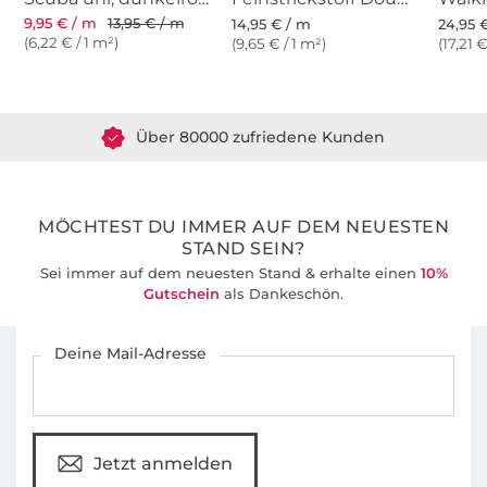
Freude dabei haben wirst, dir dein eigenes
9,95 € / m
13,95 € / m
14,95 € / m
24,95 
Lieblingsteil zu kreieren und zu nähen, wie wir,
(6,22 € / 1 m²)
(9,65 € / 1 m²)
(17,21 €
Über 1.8 Millionen Meter Stoff versandfertig
in der MachBar.
Über 80000 zufriedene Kunden
Wir freuen uns, deine Werke zu sehen, teile
sie mit uns und verlinke uns auf Social Media,
36 Jahre Erfahrung
wir sind gespannt! #machbarsbesteschnitte
MÖCHTEST DU IMMER AUF DEM NEUESTEN
STAND SEIN?
Sei immer auf dem neuesten Stand & erhalte einen
10%
Gutschein
als Dankeschön.
Für den Stoffe Hemmers Newsletter anmelden
Deine Mail-Adresse
Jetzt anmelden