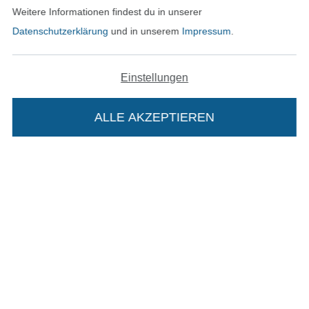
Weitere Informationen findest du in unserer
Datenschutzerklärung
und in unserem
Impressum
.
In den deutschen Shop wechseln (aktuell gewählt
Einstellungen
Impressum
ALLE AKZEPTIEREN
In deinen Warenkorb
AGB
Datenschutz
Widerrufsrecht
Kontakt
Bestellung widerrufen