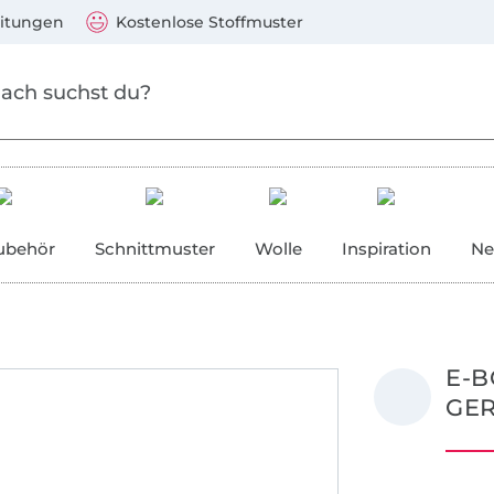
Zum Hauptinhalt springen
Weiter zur Suche
)
Visa, Mastercard, PayPal, Giropay, Kauf auf Rechnung, V
eitungen
Kostenlose Stoffmuster
ubehör
Schnittmuster
Wolle
Inspiration
Ne
E-
GER