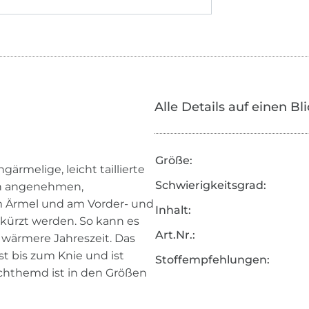
Alle Details auf einen Bl
Größe:
rmelige, leicht taillierte
Schwierigkeitsgrad:
nen angenehmen,
m Ärmel und am Vorder- und
Inhalt:
rkürzt werden. So kann es
Art.Nr.:
 wärmere Jahreszeit. Das
t bis zum Knie und ist
Stoffempfehlungen:
achthemd ist in den Größen