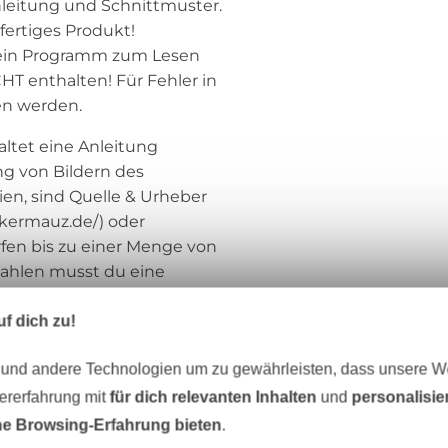
Anleitung und Schnittmuster.
 fertiges Produkt!
t ein Programm zum Lesen
HT enthalten! Für Fehler in
en werden.
ltet eine Anleitung
ng von Bildern des
en, sind Quelle & Urheber
kermauz.de/) oder
en bis zu einer Menge von
zahlen musst du eine
ndest du im Onlineshop
eren und die Weitergabe
f dich zu!
e Webseiten ist NICHT
 und andere Technologien um zu gewährleisten, dass unsere 
 werden. Für Fehler in der
erden.
zererfahrung mit
für dich relevanten Inhalten
und
personalisi
e Browsing-Erfahrung bieten
.