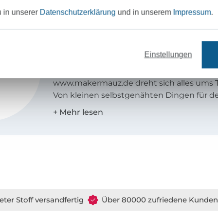
u in unserer
Datenschutzerklärung
und in unserem
Impressum
.
Maker Mauz
Mein Name ist Jaqueline und ich bin gele
Einstellungen
Grafikdesignerin. Aufgewachsen bin ich 
Bayern bei München. Auf meinem Blog
www.makermauz.de dreht sich alles ums
Von kleinen selbstgenähten Dingen für den
und Tricks, Wissenswertes zum Thema N
Schritt-für-Schritt Tutorials ist alles gebo
eigens entwickelten Schnittmuster dazu gi
Ausführliche Videos dazu finden Sie auf 
Kanal youtube.com/c/makermauzsewing
eter Stoff versandfertig
Über 80000 zufriedene Kunden