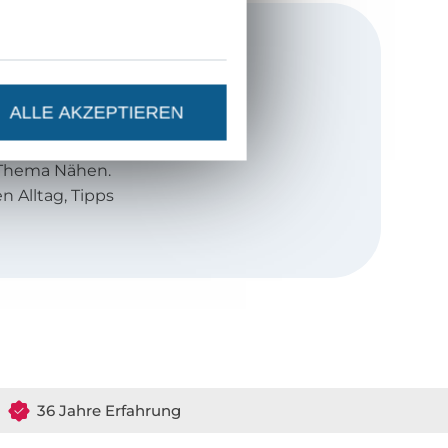
rnte
ALLE AKZEPTIEREN
im schönen
 Thema Nähen.
 Alltag, Tipps
ähen und
ten. Meine
bt es hier.
ihrem YouTube
36 Jahre Erfahrung