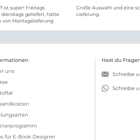
f ist super! Freitags
Große Auswahl und eine sc
, dienstags geliefert, hätte
Lieferung.
h von Montagslieferung
t werden können.
ormationen
Hast du Frage
r uns
Schreibe u
sse
Schreibe 
toflat
sandkosten
lungsarten
rtnerprogramm
os für E-Book Designer