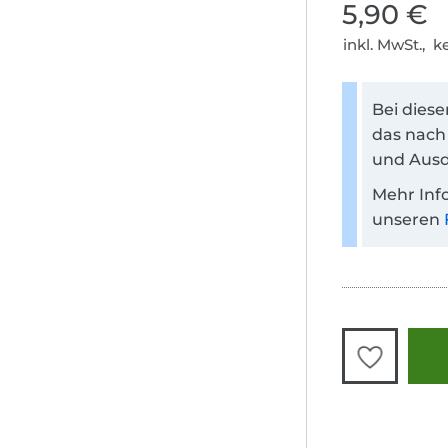
5,90 €
inkl. MwSt., 
Bei dies
das nach
und Ausd
Mehr Inf
unseren