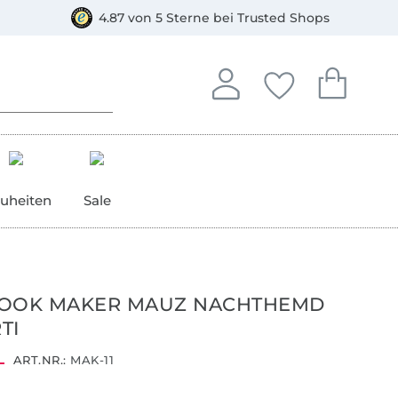
orkasse
4.87 von 5 Sterne bei Trusted Shops
In deinem Konto anmelden o
Du hast keine Artike
Du hast kein
Anmelden
Deine Favorite
Dein W
uheiten
Sale
BOOK MAKER MAUZ NACHTHEMD
TI
ART.NR.:
MAK-11