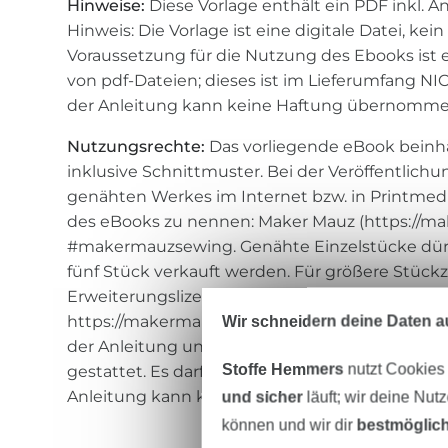
Hinweise:
Diese Vorlage enthält ein PDF inkl. 
Hinweis: Die Vorlage ist eine digitale Datei, kein
Voraussetzung für die Nutzung des Ebooks is
von pdf-Dateien; dieses ist im Lieferumfang NIC
der Anleitung kann keine Haftung übernomm
Nutzungsrechte:
Das vorliegende eBook beinha
inklusive Schnittmuster. Bei der Veröffentlichu
genähten Werkes im Internet bzw. in Printmedi
des eBooks zu nennen: Maker Mauz (https://ma
#makermauzsewing. Genähte Einzelstücke dürf
fünf Stück verkauft werden. Für größere Stück
Erweiterungslizenz bei mir erwerben. Diese fi
https://makermauz.de/gewerbelizenz. Das Kopi
Wir schneidern deine Daten au
der Anleitung und sowie das Stellen auf ander
Stoffe Hemmers
nutzt Cookies
gestattet. Es darf aber auf meine Seite verlinkt
Anleitung kann keine Haftung übernommen w
und sicher
läuft; wir deine Nut
können und wir dir
bestmöglich