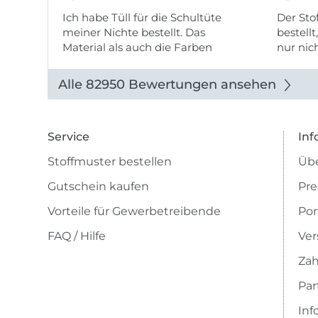
Ich habe Tüll für die Schultüte
Der Stof
meiner Nichte bestellt. Das
bestellt
Material als auch die Farben
nur nic
entsprechen der Beschreibung u
getopp
Abbildung u sieht toll aus. Die
Alle 82950 Bewertungen ansehen
Lieferung erfolgte zügig u auch
das Pre ...
Service
Inf
Stoffmuster bestellen
Übe
Gutschein kaufen
Pre
Vorteile für Gewerbetreibende
Por
FAQ / Hilfe
Ver
Zah
Pa
Inf