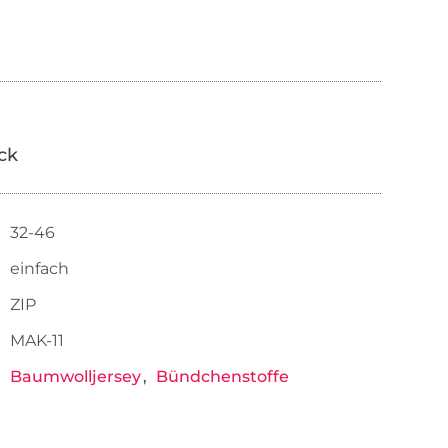
ick
32-46
einfach
ZIP
MAK-11
Baumwolljersey
Bündchenstoffe