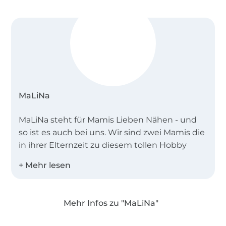
MaLiNa
MaLiNa steht für Mamis Lieben Nähen - und
so ist es auch bei uns. Wir sind zwei Mamis die
in ihrer Elternzeit zu diesem tollen Hobby
gefunden haben.
Das Nähen macht uns so viel Spaß, dass wir
beschlossen haben selbst kreativ tätig zu
Mehr Infos zu "MaLiNa"
werden und eigene Schnittmuster zu
Über 1.8 Millionen Meter Stoff versandfertig
kreieren, die ganz unseren Vorstellungen