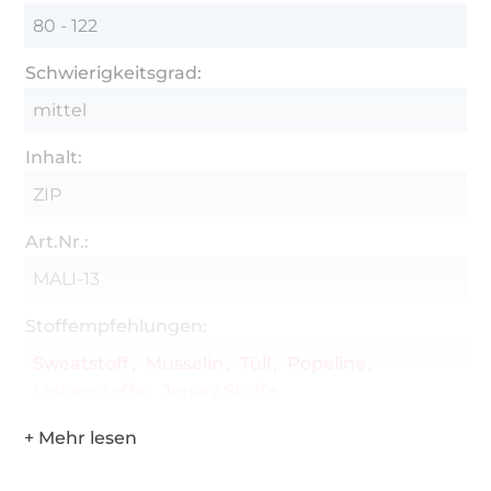
gewünschte Stoffe für das Kleid und Nähgarn
80 - 122
Optional: Overlock
Schwierigkeitsgrad:
mittel
Inhalt:
ZIP
Art.Nr.:
MALI-13
Stoffempfehlungen:
Sweatstoff
Musselin
Tüll
Popeline
Leinenstoffe
Jersey Stoffe