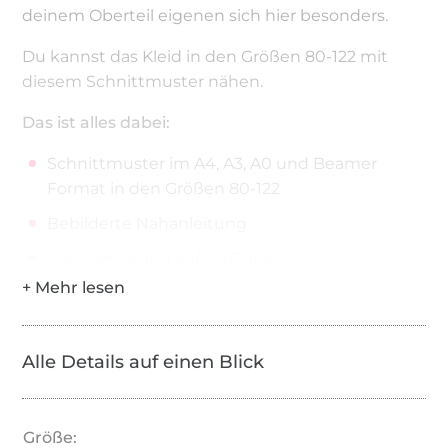
deinem Oberteil eigenen sich hier besonders.
Du kannst das Kleid in den Größen 80-122 mit
diesem Schnittmuster nähen.
Das ist alles dabei:
Schnittmuster im A4, A3, A0 und Beamer
Format in den Größen 80-122
Bebilderte Nähanleitung
Videoanleitung auf YouTube
Designbeispiele
Diese Materialien brauchst du zu Hause:
Alle Details auf einen Blick
Drucker und Papier zum Ausdrucken der
Anleitung
Nähmaschine
Größe: