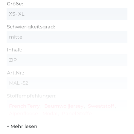
Größe:
XS- XL
Schwierigkeitsgrad:
mittel
Inhalt:
ZIP
Art.Nr.:
MALI-52
Stoffempfehlungen:
French Terry
Baumwolljersey
Sweatstoff
Alpenfleece
Modal
Panel Stoffe