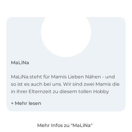
MaLiNa
MaLiNa steht für Mamis Lieben Nähen - und
so ist es auch bei uns. Wir sind zwei Mamis die
in ihrer Elternzeit zu diesem tollen Hobby
gefunden haben.
Das Nähen macht uns so viel Spaß, dass wir
beschlossen haben selbst kreativ tätig zu
Mehr Infos zu "MaLiNa"
werden und eigene Schnittmuster zu