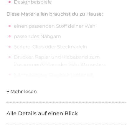
Designbeispiele
Diese Materialien brauchst du zu Hause:
einen passenden Stoff deiner Wahl
passendes Nähgarn
Schere, Clips oder Stecknadeln
Drucker, Papier und Klebeband zum
Zusammenkleben des Schnittmusters
Nähmaschine, Overlock (optional)
Tüddel (optional)
Unsere Stoffempfehlung:
Sweat und French Terry für den Sweater
Alle Details auf einen Blick
Bündchenstoff
Jersey als Innenfutter für die Kapuze