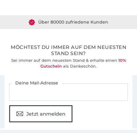
Über 1.8 Millionen Meter Stoff versandfertig
kreieren, die ganz unseren Vorstellungen
entsprechen.
Über 80000 zufriedene Kunden
36 Jahre Erfahrung
MÖCHTEST DU IMMER AUF DEM NEUESTEN
STAND SEIN?
Sei immer auf dem neuesten Stand & erhalte einen
10%
Gutschein
als Dankeschön.
Für den Stoffe Hemmers Newsletter anmelden
Deine Mail-Adresse
Jetzt anmelden