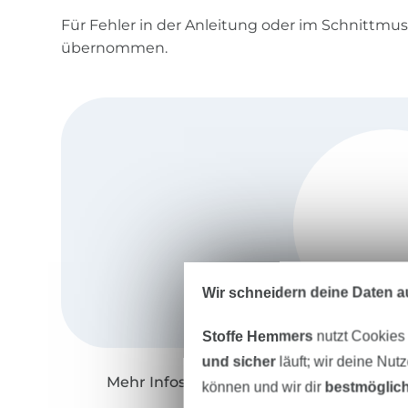
Für Fehler in der Anleitung oder im Schnittmu
übernommen.
Wir schneidern deine Daten au
Stoffe Hemmers
nutzt Cookies
und sicher
läuft; wir deine Nut
Mehr Infos zu "MamaMika"
können und wir dir
bestmöglich