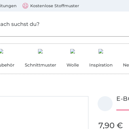
Zum Hauptinhalt springen
Weiter zur Suche
)
Visa, Mastercard, PayPal, Giropay, Kauf auf Rechnung, V
eitungen
Kostenlose Stoffmuster
ubehör
Schnittmuster
Wolle
Inspiration
Ne
E-B
7,90 €