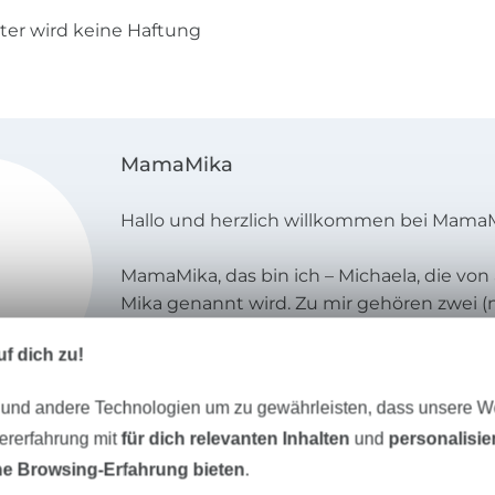
ster wird keine Haftung
MamaMika
Hallo und herzlich willkommen bei MamaM
MamaMika, das bin ich – Michaela, die von 
Mika genannt wird. Zu mir gehören zwei (
ganz so kleine) Monster, die mich immer 
f dich zu!
Ideen und Tüfteleien inspirieren. Ich nähe 
früher Kindheit – mit einer Schneiderin a
 und andere Technologien um zu gewährleisten, dass unsere 
das quasi in die Wiege gelegt! Schon imme
zererfahrung mit
für dich relevanten Inhalten
und
personalisi
mich die Wunschkleidung entworfen und 
getüftelt, bis alles nach meinen Vorstellu
e Browsing-Erfahrung bieten
.