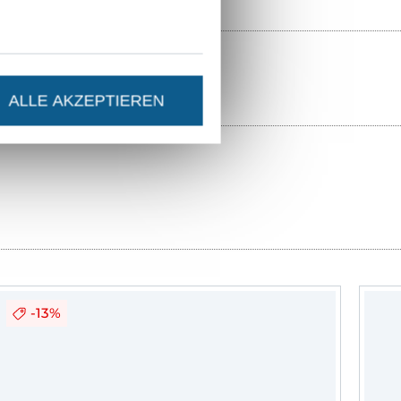
unsch auf, die
. So entstand
estaltete
ALLE AKZEPTIEREN
s
stems von
ähgruppen
du mit jedem
derte Schritt-
 Nähanfänger
-13%
persönlicher Weg
g für dein Kind!