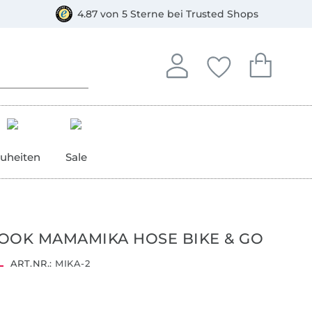
orkasse
4.87 von 5 Sterne bei Trusted Shops
In deinem Konto anmelden o
Du hast keine Artike
Du hast kein
Anmelden
Deine Favorite
Dein W
uheiten
Sale
OOK MAMAMIKA HOSE BIKE & GO
ART.NR.:
MIKA-2