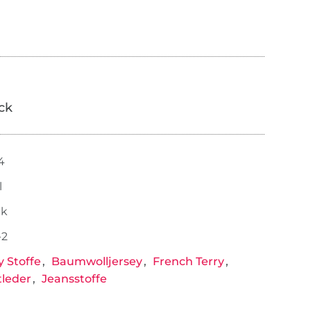
ick
4
l
ck
-2
y Stoffe
Baumwolljersey
French Terry
leder
Jeansstoffe