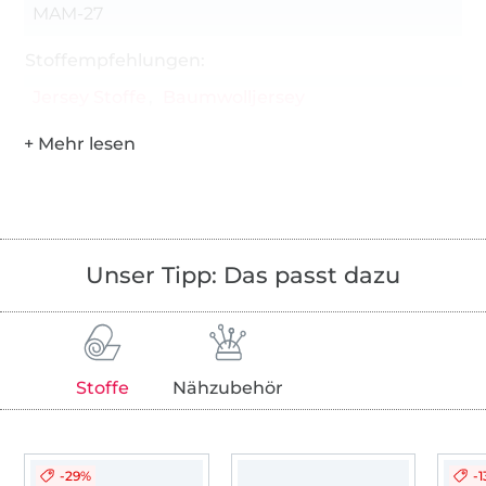
MAM-27
Stoffempfehlungen:
Jersey Stoffe
Baumwolljersey
Unser Tipp: Das passt dazu
Stoffe
Nähzubehör
-29%
-