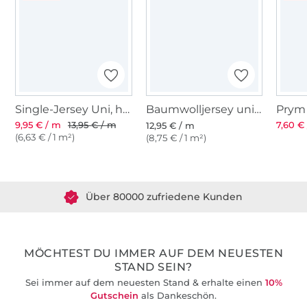
Single-Jersey Uni, hellgrau meliert
Baumwolljersey uni, schwarz
9,95 € / m
13,95 € / m
7,60 € 
12,95 € / m
(6,63 € / 1 m²)
(8,75 € / 1 m²)
Über 1.8 Millionen Meter Stoff versandfertig
Über 80000 zufriedene Kunden
36 Jahre Erfahrung
MÖCHTEST DU IMMER AUF DEM NEUESTEN
STAND SEIN?
Sei immer auf dem neuesten Stand & erhalte einen
10%
Gutschein
als Dankeschön.