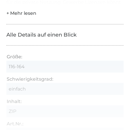
für die private Nutzung. Gewerbe Lizenzen könnt
ihr bei mir erwerben. Weitergabe, Tausch,
Wiederverkauf, Veröffentlichung oder der
Abdruck des E-Books sind ausdrücklich verboten!
Alle Details auf einen Blick
Größe:
116-164
Schwierigkeitsgrad:
einfach
Inhalt:
ZIP
Art.Nr.: