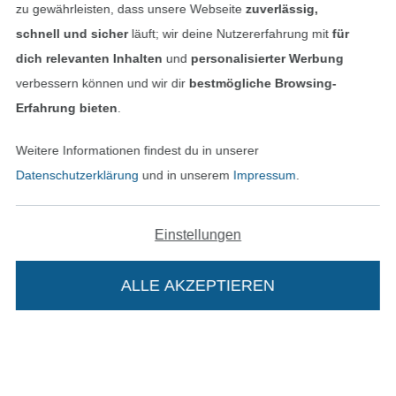
zu gewährleisten, dass unsere Webseite
zuverlässig,
schnell und sicher
läuft; wir deine Nutzererfahrung mit
für
dich relevanten Inhalten
und
personalisierter Werbung
verbessern können und wir dir
bestmögliche Browsing-
Unsere Versandpartner
Erfahrung bieten
.
Weitere Informationen findest du in unserer
Datenschutzerklärung
und in unserem
Impressum
.
In den deutschen Shop wechseln (aktuell gewählt
Einstellungen
Impressum
ALLE AKZEPTIEREN
In deinen Warenkorb
AGB
Datenschutz
Widerrufsrecht