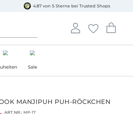
orkasse
4.87 von 5 Sterne bei Trusted Shops
In deinem Konto anmelden o
Du hast keine Artike
Du hast kein
Anmelden
Deine Favorite
Dein W
uheiten
Sale
BOOK MANJIPUH PUH-RÖCKCHEN
ART.NR.:
MP-17