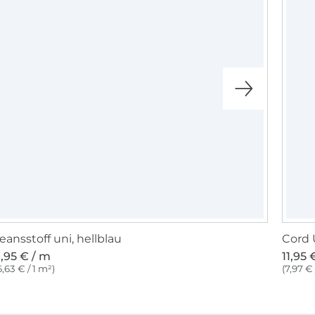
eansstoff uni, hellblau
Cord 
,95 € / m
11,95 
6,63 € / 1 m²)
(7,97 € 