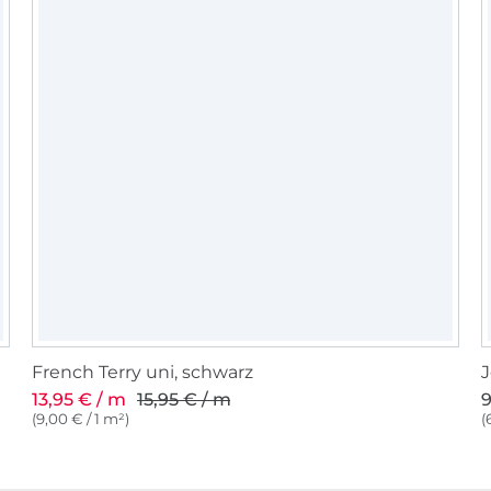
French Terry uni, schwarz
J
13,95 € / m
15,95 € / m
9
(9,00 € / 1 m²)
(