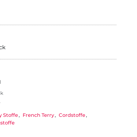
ick
l
ck
7
y Stoffe
French Terry
Cordstoffe
stoffe