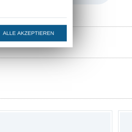
rtiment wird
aum in nur eine
h, ausgefallen
ALLE AKZEPTIEREN