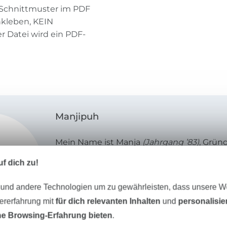
 Schnittmuster im PDF
kleben, KEIN
 Datei wird ein PDF-
Manjipuh
Mein Name ist Manja
(Jahrgang ’83)
, Grün
kreativer Kopf hinter dem Label
„Manji Pu
f dich zu!
Im Jahr 2013 wagte ich den Sprung in die 
 und andere Technologien um zu gewährleisten, dass unsere 
und entwerfe seither Schnittmuster für K
zererfahrung mit
für dich relevanten Inhalten
und
personalisi
Accessoires. Meine Kollektion umfasst zum
e Browsing-Erfahrung bieten
.
Damenmode. Aber auch Schnittmuster fü