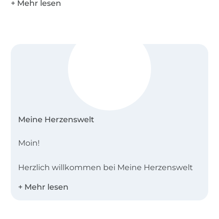
Meine Herzenswelt
Moin!
Herzlich willkommen bei Meine Herzenswelt
im Herzen von Schleswig-Holstein. Seit
unserer Gründung im Jahr 2011 sind wir zu
einem kleinen, aber sehr leidenschaftlichen
Team gewachsen. Mit über einem Jahrzehnt