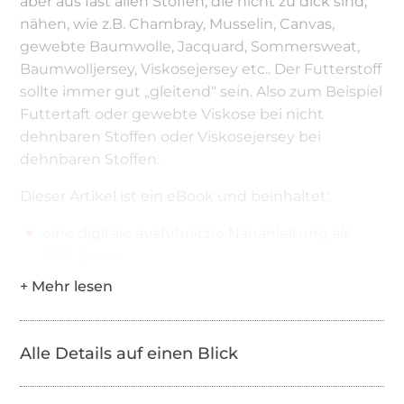
aber aus fast allen Stoffen, die nicht zu dick sind,
nähen, wie z.B. Chambray, Musselin, Canvas,
gewebte Baumwolle, Jacquard, Sommersweat,
Baumwolljersey, Viskosejersey etc.. Der Futterstoff
sollte immer gut „gleitend“ sein. Also zum Beispiel
Futtertaft oder gewebte Viskose bei nicht
dehnbaren Stoffen oder Viskosejersey bei
dehnbaren Stoffen.
Dieser Artikel ist ein eBook und beinhaltet:
eine digitale ausführliche Nähanleitung als
PDF-Datei
Schnittmuster in A4 und als Plott-Datei (A0) als
PDF-Datei
Wenn Du das eBook kaufst, erhältst Du das
Alle Details auf einen Blick
Schnittmuster jeweils in Farbe und schwarz/weiß
als A4 und als Plott-Datei (A0 und größer). Die