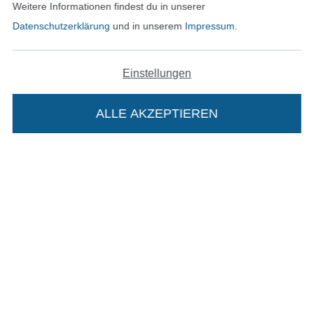
Weitere Informationen findest du in unserer
Datenschutzerklärung
und in unserem
Impressum
.
Einstellungen
In den deutschen Shop wechseln (aktuell gewählt
Impressum
ALLE AKZEPTIEREN
In deinen Warenkorb
AGB
Datenschutz
Widerrufsrecht
Kontakt
Bestellung widerrufen