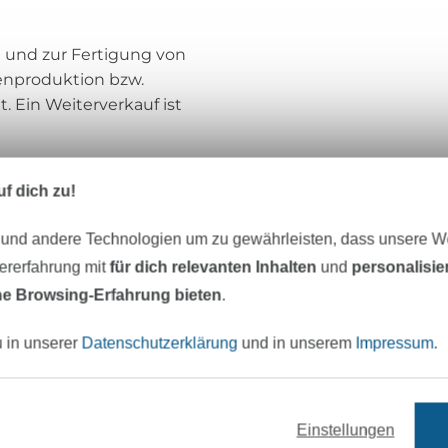
n und zur Fertigung von
enproduktion bzw.
t. Ein Weiterverkauf ist
f dich zu!
Meine Herzenswelt
 und andere Technologien um zu gewährleisten, dass unsere 
zererfahrung mit
für dich relevanten Inhalten
und
personalisi
Moin!
e Browsing-Erfahrung bieten
.
Herzlich willkommen bei Meine Herzensw
u in unserer
Datenschutzerklärung
und in unserem
Impressum
.
von Schleswig-Holstein. Seit unserer Grü
2011 sind wir zu einem kleinen, aber sehr
leidenschaftlichen Team gewachsen. Mit 
Jahrzehnt Erfahrung in der Entwicklung 
Einstellungen