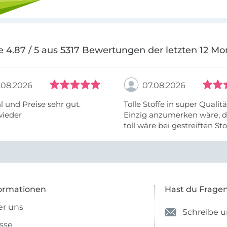
e 4.87 / 5 aus 5317 Bewertungen der letzten 12 Mo
.08.2026
07.08.2026
 und Preise sehr gut.
Tolle Stoffe in super Qualitä
wieder
Einzig anzumerken wäre, d
toll wäre bei gestreiften St
vielleicht längs- oder- quer
anzugeben. Mir ist es passie
ich nicht genug über die ...
ormationen
Hast du Frage
r uns
Schreibe u
sse