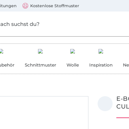
Zum Hauptinhalt springen
Weiter zur Suche
)
Visa, Mastercard, PayPal, Giropay, Kauf auf Rechnung, V
eitungen
Kostenlose Stoffmuster
ubehör
Schnittmuster
Wolle
Inspiration
Ne
E-B
CUL