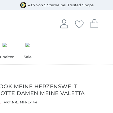
orkasse
4.87 von 5 Sterne bei Trusted Shops
In deinem Konto anmelden o
Du hast keine Artike
Du hast kein
Anmelden
Deine Favorite
Dein W
uheiten
Sale
OOK MEINE HERZENSWELT
OTTE DAMEN MEINE VALETTA
ART.NR.:
MH-E-144