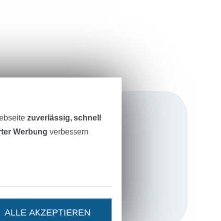
Webseite
zuverlässig, schnell
erter Werbung
verbessern
elt im Herzen
ndung im Jahr
über einem
von
ALLE AKZEPTIEREN