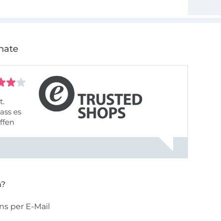
nate
t.
ass es
offen
gestreift
rt, dass
n?
ns per E-Mail