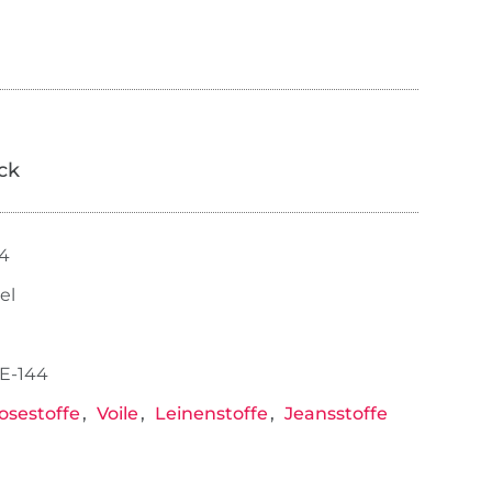
ick
54
el
E-144
osestoffe
Voile
Leinenstoffe
Jeansstoffe