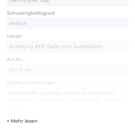
134-176 (inkl. 128)
Schwierigkeitsgrad:
einfach
Inhalt:
Anleitung, PDF-Datei zum Ausdrucken
Art.Nr.:
MH-E-44
Stoffempfehlungen:
Jeansstoffe
Canvas
Hosen- & Rockstoffe
Cretonne
Leinenstoffe
Sweatstoff
French
Terry