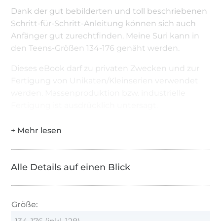
Dank der gut bebilderten und toll beschriebenen
Schritt-für-Schritt-Anleitung können sich auch
Anfänger gut zurechtfinden. Meine Suri kann in
den Teens-Größen 134-176 genäht werden.
Dieses eBook darf zu privaten Zwecken und zur
Fertigung von Unikaten/Kleinserien verwendet
werden. Massenproduktion bzw. industrielle
Fertigung ist ausdrücklich untersagt.
Alle Details auf einen Blick
Größe: