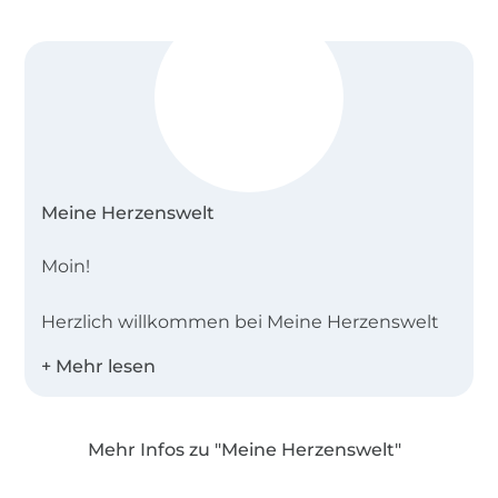
Meine Herzenswelt
Moin!
Herzlich willkommen bei Meine Herzenswelt
im Herzen von Schleswig-Holstein. Seit
unserer Gründung im Jahr 2011 sind wir zu
einem kleinen, aber sehr leidenschaftlichen
Team gewachsen. Mit über einem Jahrzehnt
Mehr Infos zu "Meine Herzenswelt"
Erfahrung in der Entwicklung von
Über 1.8 Millionen Meter Stoff versandfertig
Schnittmustern haben wir in enger