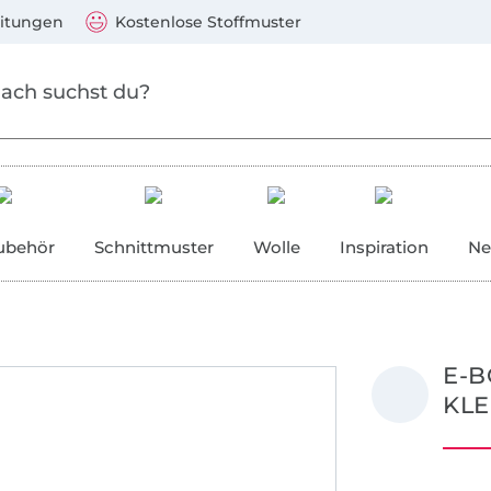
Zum Hauptinhalt springen
Weiter zur Suche
)
Visa, Mastercard, PayPal, Giropay, Kauf auf Rechnung, V
eitungen
Kostenlose Stoffmuster
ubehör
Schnittmuster
Wolle
Inspiration
Ne
E-B
KLE