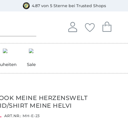
orkasse
4.87 von 5 Sterne bei Trusted Shops
In deinem Konto anmelden o
Du hast keine Artike
Du hast kein
Anmelden
Deine Favorite
Dein W
uheiten
Sale
OOK MEINE HERZENSWELT
ID/SHIRT MEINE HELVI
ART.NR.:
MH-E-23