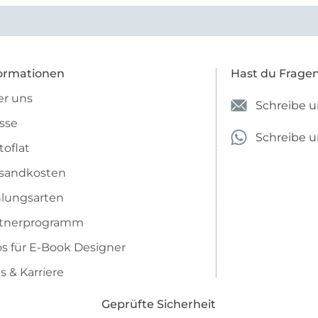
e Firma empfehlen.
ormationen
Hast du Frage
r uns
Schreibe u
sse
Schreibe 
toflat
sandkosten
lungsarten
rtnerprogramm
os für E-Book Designer
s & Karriere
Geprüfte Sicherheit