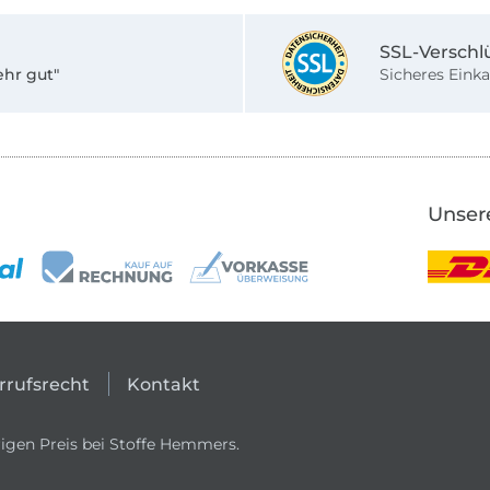
SSL-Verschl
ehr gut"
Sicheres Einka
Unser
rrufsrecht
Kontakt
igen Preis bei Stoffe Hemmers.