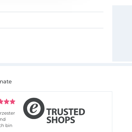
onate
rzester
ch bin