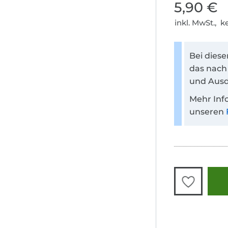
5,90 €
inkl. MwSt., 
Bei dies
das nach
und Ausd
Mehr Inf
unseren