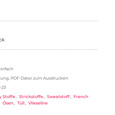
ick
einfach
tung, PDF-Datei zum Ausdrucken
-23
y Stoffe
Strickstoffe
Sweatstoff
French
Ösen
Tüll
Vlieseline