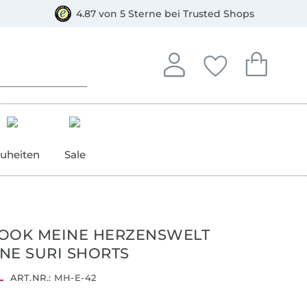
orkasse
4.87 von 5 Sterne bei Trusted Shops
In deinem Konto anmelden o
Du hast keine Artike
Du hast kein
Anmelden
Deine Favorite
Dein W
uheiten
Sale
OOK MEINE HERZENSWELT
NE SURI SHORTS
ART.NR.:
MH-E-42