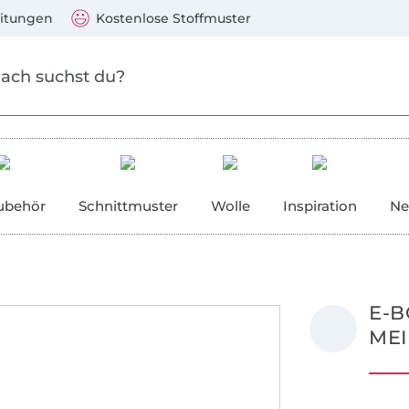
Zum Hauptinhalt springen
Weiter zur Suche
)
Visa, Mastercard, PayPal, Giropay, Kauf auf Rechnung, V
eitungen
Kostenlose Stoffmuster
ubehör
Schnittmuster
Wolle
Inspiration
Ne
E-B
MEI