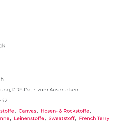
ick
ch
tung, PDF-Datei zum Ausdrucken
-42
stoffe
Canvas
Hosen- & Rockstoffe
onne
Leinenstoffe
Sweatstoff
French Terry