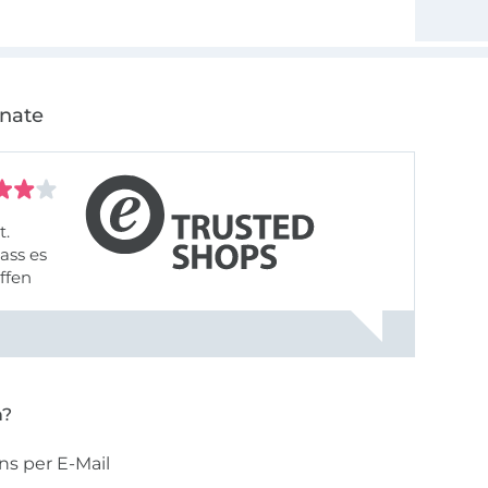
onate
t.
ass es
offen
gestreift
rt, dass
n?
ns per E-Mail