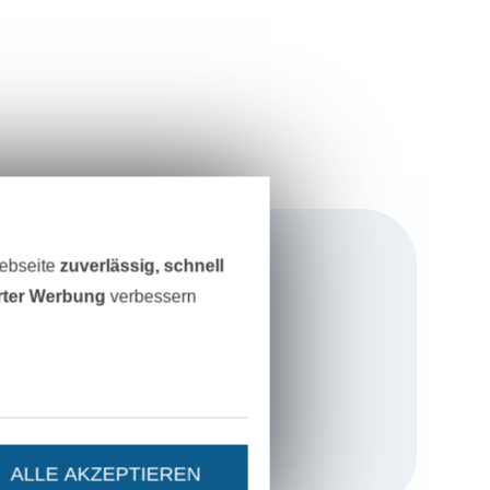
Webseite
zuverlässig, schnell
erter Werbung
verbessern
elt im Herzen
ndung im Jahr
über einem
ALLE AKZEPTIEREN
von