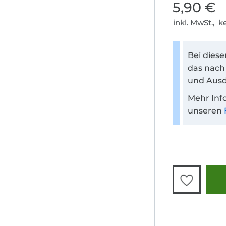
5,90 €
inkl. MwSt., 
Bei dies
das nach
und Ausd
Mehr Inf
unseren