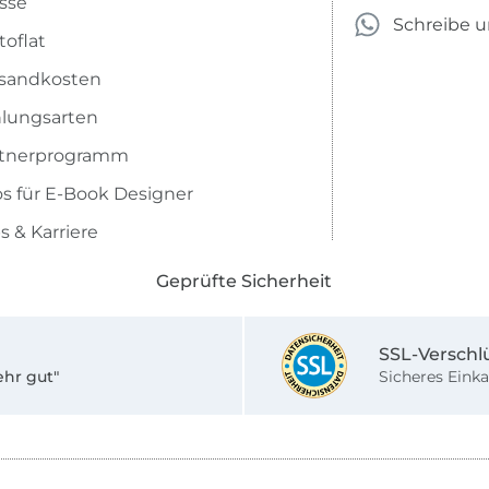
sse
Schreibe 
toflat
sandkosten
lungsarten
rtnerprogramm
os für E-Book Designer
s & Karriere
Geprüfte Sicherheit
SSL-Verschl
ehr gut"
Sicheres Einka