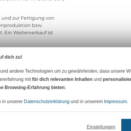
n und zur Fertigung von
enproduktion bzw.
t. Ein Weiterverkauf ist
f dich zu!
Meine Herzenswelt
 und andere Technologien um zu gewährleisten, dass unsere 
zererfahrung mit
für dich relevanten Inhalten
und
personalisi
Moin!
e Browsing-Erfahrung bieten
.
Herzlich willkommen bei Meine Herzensw
u in unserer
Datenschutzerklärung
und in unserem
Impressum
.
von Schleswig-Holstein. Seit unserer Grü
2011 sind wir zu einem kleinen, aber sehr
leidenschaftlichen Team gewachsen. Mit 
Jahrzehnt Erfahrung in der Entwicklung 
Einstellungen