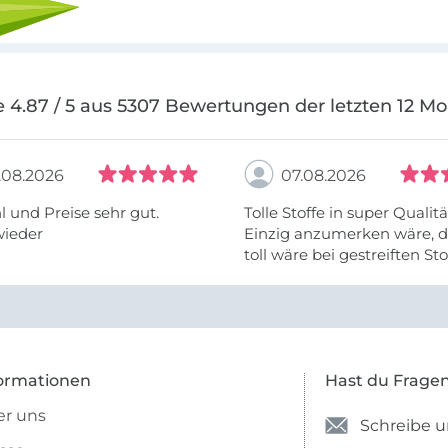
 4.87 / 5 aus 5307 Bewertungen der letzten 12 M
.08.2026
07.08.2026
 und Preise sehr gut.
Tolle Stoffe in super Qualitä
wieder
Einzig anzumerken wäre, d
toll wäre bei gestreiften St
vielleicht längs- oder- quer
anzugeben. Mir ist es passie
ich nicht genug über die ...
ormationen
Hast du Frage
r uns
Schreibe u