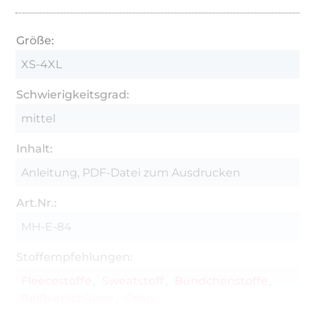
Größe:
XS-4XL
Schwierigkeitsgrad:
mittel
Inhalt:
Anleitung, PDF-Datei zum Ausdrucken
Art.Nr.:
MH-E-84
Stoffempfehlungen:
Fleecestoffe
Sweatstoff
Bündchenstoffe
Reißverschlüsse
Ösen