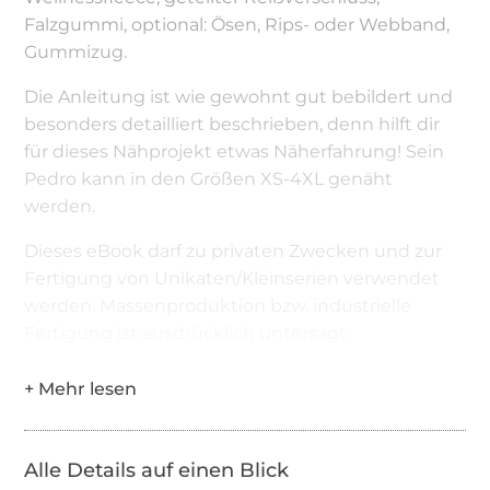
Falzgummi, optional: Ösen, Rips- oder Webband,
Gummizug.
Die Anleitung ist wie gewohnt gut bebildert und
besonders detailliert beschrieben, denn hilft dir
für dieses Nähprojekt etwas Näherfahrung! Sein
Pedro kann in den Größen XS-4XL genäht
werden.
Dieses eBook darf zu privaten Zwecken und zur
Fertigung von Unikaten/Kleinserien verwendet
werden. Massenproduktion bzw. industrielle
Fertigung ist ausdrücklich untersagt.
Alle Details auf einen Blick