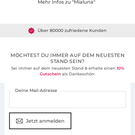
Mehr Infos zu "Mialuna"
Über 1.8 Millionen Meter Stoff versandfertig
Die Leidenschaft für das Schneidern von
Kleidung wurde mir schon in die Wiege
Über 80000 zufriedene Kunden
gelegt. Denn in meiner kreativen Familie
nähten beide Eltern gerne Kleidung. Nach der
36 Jahre Erfahrung
Geburt meiner Tochter 2008 flammte die
Leidenschaft für das Nähen wieder auf und
MÖCHTEST DU IMMER AUF DEM NEUESTEN
führte dann 2009 schließlich zur Gründung
STAND SEIN?
meiner Firma
mialuna
. Seitdem nähe und
Sei immer auf dem neuesten Stand & erhalte einen
10%
designe ich mit großer Begeisterung für mich
Gutschein
als Dankeschön.
und alle in meinem Umfeld.
Für den Stoffe Hemmers Newsletter anmelden
Deine Mail-Adresse
Mir ist es besonders wichtig, die Freude an
etwas Selbstgenähtem an andere
weiterzugeben. Aus diesem Grund sind meine
Schnittmuster immer mit sehr detaillierten
Jetzt anmelden
Foto- und Videoanleitungen versehen. Bei mir
findest du eine stetig wachsende Auswahl