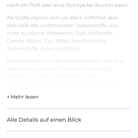
noch ein Pulli oder eine Strickjacke drunter passt.
Als Stoffe eignen sich vor allem Softshell, aber
ebenfalls alle undehnbaren Jackenstoffe, wie
nicht zu dünne Webwaren, Twill, Wollstoffe,
Canvas, Köper, Dry Oilskin, beschichtete
Jackenstoffe, Jeans und Cord.
Es handelt sich um ein Schnittmuster und eine
Nähanleitung als pdf-Dateien in einem Zip -
Ordner, zum selbst ausdrucken und
zusammenkleben, KEIN Papierschnittmuster.
Zum Öffnen der Datei benötigt ihr den Adobe
Reader oder eine anderes Programm zum Öffnen
und Lesen von PDF Dateien, sowie ein Programm
Alle Details auf einen Blick
zum Öffnen von Zip-Ordnern.
Genähte Einzelstücke dürfen verkauft werden.