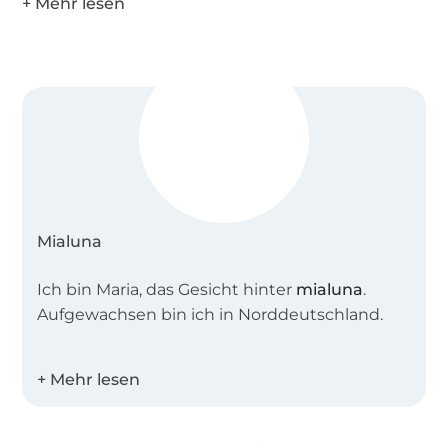
Mialuna
Ich bin Maria, das Gesicht hinter
mialuna
.
Aufgewachsen bin ich in Norddeutschland.
Nach einem Abstecher in den sozialen
Bereich in Hamburg und mehreren Jahren im
kaufmännischen Bereich in Berlin, lebe ich
heute mit meiner Familie im schönen Lübeck.