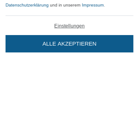
Datenschutzerklärung
und in unserem
Impressum
.
In den deutschen Shop wechseln (aktuell gewählt
Einstellungen
Impressum
ALLE AKZEPTIEREN
In deinen Warenkorb
AGB
Datenschutz
Widerrufsrecht
Kontakt
Bestellung widerrufen