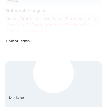
MIA-2
Stoffempfehlungen:
Jersey Stoffe
Viskosejersey
Baumwolljersey
Sweatstoff
Jacquardstoffe
Strickstoffe
Modal
Viskosestoffe
Mialuna