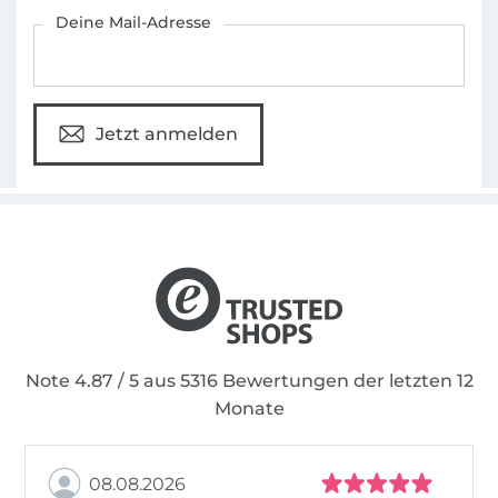
Für den Stoffe Hemmers Newsletter anmelden
Deine Mail-Adresse
Mir ist es besonders wichtig, die Freude an
etwas Selbstgenähtem an andere
weiterzugeben. Aus diesem Grund sind meine
Schnittmuster immer mit sehr detaillierten
Jetzt anmelden
Foto- und Videoanleitungen versehen. Bei mir
findest du eine stetig wachsende Auswahl
von Schnittmustern mit Designs für die ganze
Familie.
Mehr Informationen rund um mialuna findest
du auf meinem Blog.
Note 4.87 / 5 aus 5316 Bewertungen der letzten 12
Monate
08.08.2026