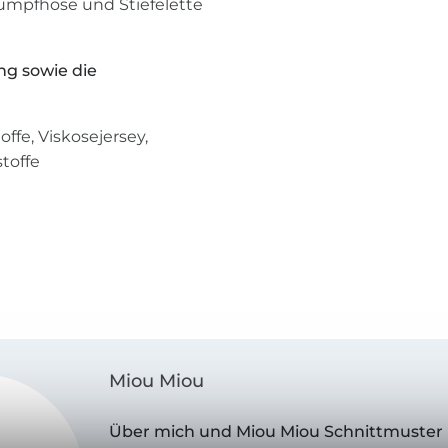
rumpfhose und Stiefelette
ng sowie die
offe, Viskosejersey,
stoffe
Miou Miou
Über mich und Miou Miou Schnittmuster