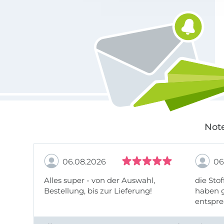
Für den Stoffe Hemmers Newsletter anmelden
Note
06.08.2026
06
Alles super - von der Auswahl,
die Stof
Bestellung, bis zur Lieferung!
haben g
entspre
werde w
auch di