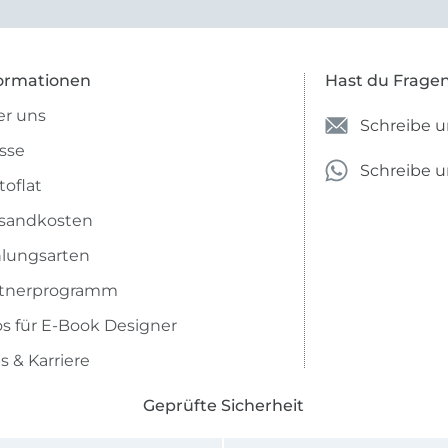
ormationen
Hast du Frage
r uns
Schreibe u
sse
Schreibe 
toflat
sandkosten
lungsarten
rtnerprogramm
os für E-Book Designer
s & Karriere
Geprüfte Sicherheit