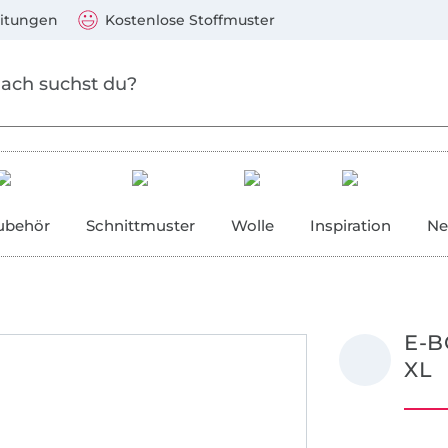
Zum Hauptinhalt springen
Weiter zur Suche
)
Visa, Mastercard, PayPal, Giropay, Kauf auf Rechnung, V
eitungen
Kostenlose Stoffmuster
ubehör
Schnittmuster
Wolle
Inspiration
Ne
E-B
XL