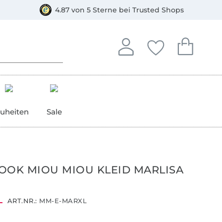
orkasse
4.87 von 5 Sterne bei Trusted Shops
In deinem Konto anmelden o
Du hast keine Artike
Du hast kein
Anmelden
Deine Favorite
Dein W
uheiten
Sale
OOK MIOU MIOU KLEID MARLISA
ART.NR.:
MM-E-MARXL