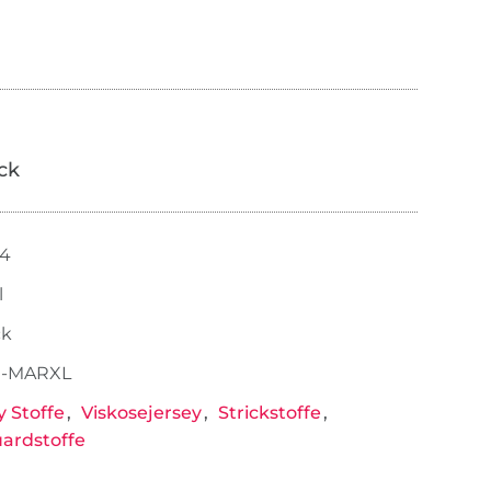
ick
54
l
ck
-MARXL
y Stoffe
Viskosejersey
Strickstoffe
ardstoffe