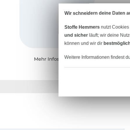
Wir schneidern deine Daten au
Stoffe Hemmers
nutzt Cookies
und sicher
läuft; wir deine Nut
können und wir dir
bestmöglich
Weitere Informationen findest d
Mehr Infos zu "Miou Miou"
Über 1.8 Millionen M