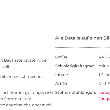
Alle Details auf einen Bl
Größe:
44 - 
 im Baukastensystem, bei
Schwierigkeitsgrad:
mitte
soll.
Inhalt:
1 Stü
nitten, so schmeichelt
Art.Nr.:
MM-E
Stoffempfehlungen:
Jerse
infach immer gut angepasst.
Jacqu
. Im Sommer kurz
retro angehaucht, aber auch