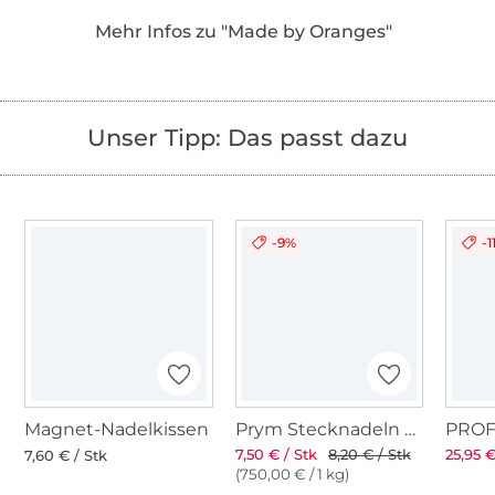
als PDF in den Landessprachen Deutsch,
Mehr Infos zu "Made by Oranges"
Englisch, Niederländisch und Französisch an!
Unser Tipp: Das passt dazu
-9%
-1
Magnet-Nadelkissen
Prym Stecknadeln mit Griff
7,50 € / Stk
8,20 € / Stk
25,95 €
7,60 € / Stk
(750,00 € / 1 kg)