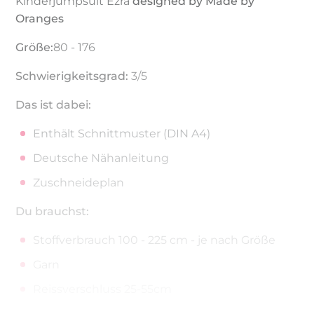
Kinderjumpsuit Ezra
designed by Made by
Oranges
Größe:
80 - 176
Schwierigkeitsgrad:
3/5
Das ist dabei:
Enthält Schnittmuster (DIN A4)
Deutsche Nähanleitung
Zuschneideplan
Du brauchst:
Stoffverbrauch 100 - 225 cm - je nach Größe
Garn
Reissverschluss 25-55cm