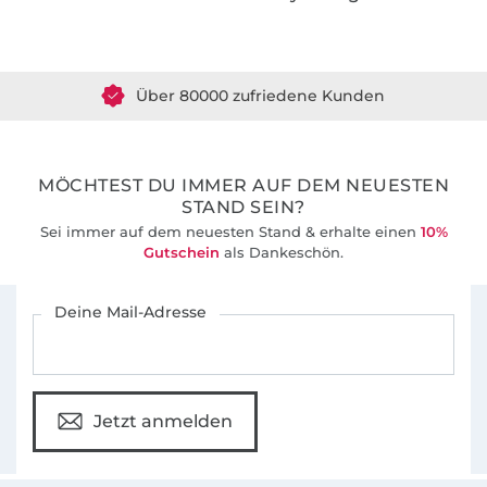
Englisch, Niederländisch und Französisch an!
Über 1.8 Millionen Meter Stoff versandfertig
Über 80000 zufriedene Kunden
36 Jahre Erfahrung
MÖCHTEST DU IMMER AUF DEM NEUESTEN
STAND SEIN?
Sei immer auf dem neuesten Stand & erhalte einen
10%
Gutschein
als Dankeschön.
Für den Stoffe Hemmers Newsletter anmelden
Deine Mail-Adresse
Jetzt anmelden