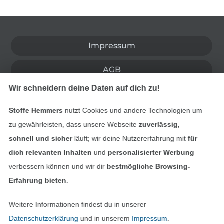
In den deutschen Shop wechseln (aktuell gewählt
Impressum
AGB
Wir schneidern deine Daten auf dich zu!
Datenschutz
Stoffe Hemmers
nutzt Cookies und andere Technologien um
Widerrufsrecht
zu gewährleisten, dass unsere Webseite
zuverlässig,
schnell und sicher
läuft; wir deine Nutzererfahrung mit
für
Kontakt
dich relevanten Inhalten
und
personalisierter Werbung
verbessern können und wir dir
bestmögliche Browsing-
Bestellung widerrufen
Erfahrung bieten
.
Weitere Informationen findest du in unserer
Finde mehr Inspiration
Datenschutzerklärung
und in unserem
Impressum
.