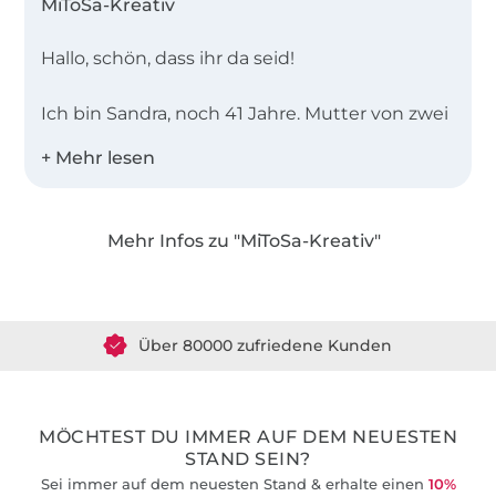
MiToSa-Kreativ
Hallo, schön, dass ihr da seid!
Ich bin Sandra, noch 41 Jahre. Mutter von zwei
Mädchen und lebe mit Mann, Kindern und
Katzen auf dem Land.
Meine ersten richtigen Näherfahrungen habe
Mehr Infos zu "MiToSa-Kreativ"
ich damals 1997 in der Schule gemacht. Wo
Über 1.8 Millionen Meter Stoff versandfertig
andere Kissenhüllen und etwas Patchwork
gemacht haben, habe ich mir einen Blazer
Über 80000 zufriedene Kunden
genäht. Mit der beruflichen Laufbahn
verschwand diese Leidenschaft vorerst und
36 Jahre Erfahrung
wurde dann durch die Schwangerschaft
meiner großen Tochter wieder entfacht.
MÖCHTEST DU IMMER AUF DEM NEUESTEN
STAND SEIN?
Bei MiToSa-Kreativ findet ihr Schnittmuster,
Sei immer auf dem neuesten Stand & erhalte einen
10%