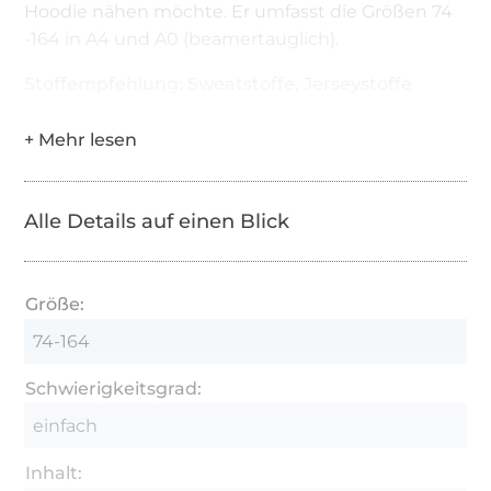
Hoodie nähen möchte. Er umfasst die Größen 74
-164 in A4 und A0 (beamertauglich).
Stoffempfehlung: Sweatstoffe, Jerseystoffe
Alle Details auf einen Blick
Größe:
74-164
Schwierigkeitsgrad:
einfach
Inhalt: