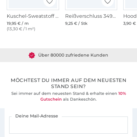
Kuschel-Sweatstoff Cosy Colors, dunkelrot
Reißverschluss 3490, dunkelblau
19,95 € / m
9,25 € / Stk
3,90 €
(13,30 € / 1 m²)
Über 1.8 Millionen Meter Stoff versandfertig
Über 80000 zufriedene Kunden
36 Jahre Erfahrung
MÖCHTEST DU IMMER AUF DEM NEUESTEN
STAND SEIN?
Sei immer auf dem neuesten Stand & erhalte einen
10%
Gutschein
als Dankeschön.
Für den Stoffe Hemmers Newsletter anmelden
Deine Mail-Adresse