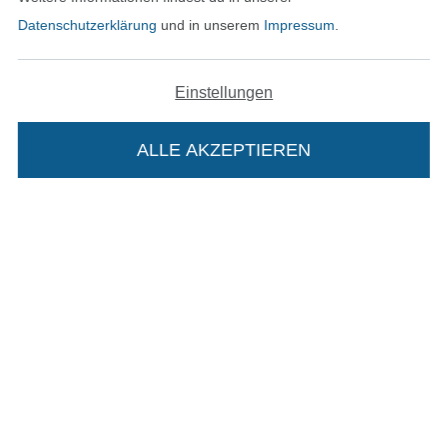
Unsere Versandpartner
Datenschutzerklärung
und in unserem
Impressum
.
Einstellungen
In den deutschen Shop wechseln (aktuell gewählt
ALLE AKZEPTIEREN
In deinen Warenkorb
Impressum
AGB
Datenschutz
Widerrufsrecht
Kontakt
Bestellung widerrufen