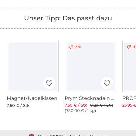
Unser Tipp: Das passt dazu
-9%
-1
Magnet-Nadelkissen
Prym Stecknadeln mit Griff
7,50 € / Stk
8,20 € / Stk
25,95 €
7,60 € / Stk
(750,00 € / 1 kg)
Über 1.8 Millionen Meter Stoff versandfertig
Über 80000 zufriedene Kunden