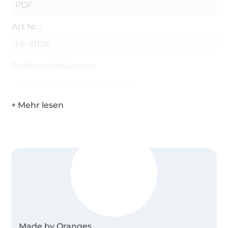
PDF
Art.Nr.:
MI-S1124
Stoffempfehlungen:
Gabardine
Romanit Jersey
Made by Oranges