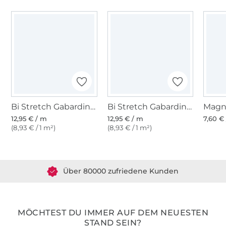
Bi Stretch Gabardine, bordeaux
Bi Stretch Gabardine, dunkelgrau
Magn
12,95 € / m
12,95 € / m
7,60 € 
(8,93 € / 1 m²)
(8,93 € / 1 m²)
Über 1.8 Millionen Meter Stoff versandfertig
Über 80000 zufriedene Kunden
36 Jahre Erfahrung
MÖCHTEST DU IMMER AUF DEM NEUESTEN
STAND SEIN?