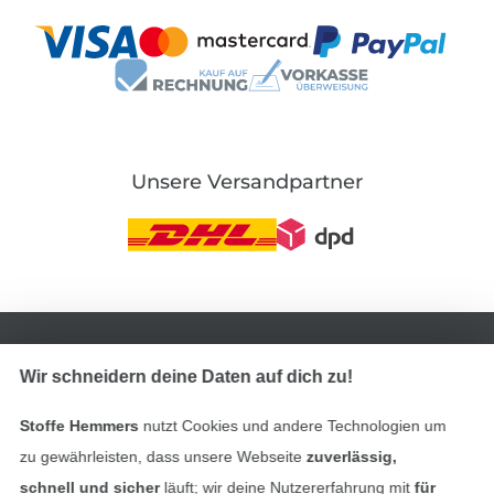
Unsere Versandpartner
In den deutschen Shop wechseln (aktuell gewählt
Wir schneidern deine Daten auf dich zu!
Impressum
Stoffe Hemmers
nutzt Cookies und andere Technologien um
AGB
zu gewährleisten, dass unsere Webseite
zuverlässig,
Datenschutz
schnell und sicher
läuft; wir deine Nutzererfahrung mit
für