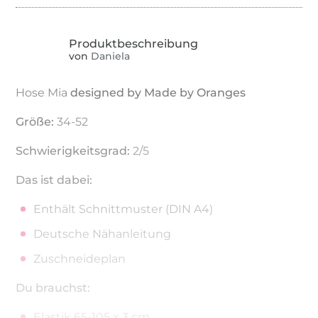
von
Daniela
Hose Mia
designed by Made by Oranges
Größe:
34-52
Schwierigkeitsgrad:
2/5
Das ist dabei:
Enthält Schnittmuster (DIN A4)
Deutsche Nähanleitung
Zuschneideplan
Du brauchst:
Elastik 65-105 x 3 cm