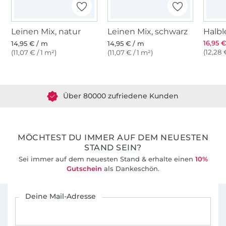
Leinen Mix, natur
Leinen Mix, schwarz
16,95 
14,95 € / m
14,95 € / m
(12,28 
(11,07 € / 1 m²)
(11,07 € / 1 m²)
Über 1.8 Millionen Meter Stoff versandfertig
Über 80000 zufriedene Kunden
36 Jahre Erfahrung
MÖCHTEST DU IMMER AUF DEM NEUESTEN
STAND SEIN?
Sei immer auf dem neuesten Stand & erhalte einen
10%
Gutschein
als Dankeschön.
Für den Stoffe Hemmers Newsletter anmelden
Deine Mail-Adresse