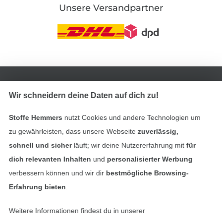
Unsere Versandpartner
In den deutschen Shop wechseln (aktuell gewählt
Wir schneidern deine Daten auf dich zu!
Impressum
Stoffe Hemmers
nutzt Cookies und andere Technologien um
AGB
zu gewährleisten, dass unsere Webseite
zuverlässig,
Datenschutz
schnell und sicher
läuft; wir deine Nutzererfahrung mit
für
dich relevanten Inhalten
und
personalisierter Werbung
Widerrufsrecht
verbessern können und wir dir
bestmögliche Browsing-
Erfahrung bieten
.
Kontakt
Weitere Informationen findest du in unserer
Bestellung widerrufen