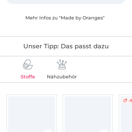
Desweiteren bieten wir Einzelschnittmuster
als PDF in den Landessprachen Deutsch,
Mehr Infos zu "Made by Oranges"
Englisch, Niederländisch und Französisch an!
Unser Tipp: Das passt dazu
Stoffe
Nähzubehör
-