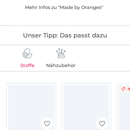
als PDF in den Landessprachen Deutsch,
Mehr Infos zu "Made by Oranges"
Englisch, Niederländisch und Französisch an!
Unser Tipp: Das passt dazu
Stoffe
Nähzubehör
-