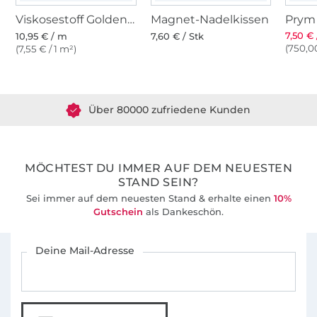
Viskosestoff Golden Glamour, moosgrün
Magnet-Nadelkissen
7,50 € 
10,95 € / m
7,60 € / Stk
(750,00
(7,55 € / 1 m²)
Über 1.8 Millionen Meter Stoff versandfertig
Über 80000 zufriedene Kunden
36 Jahre Erfahrung
MÖCHTEST DU IMMER AUF DEM NEUESTEN
STAND SEIN?
Sei immer auf dem neuesten Stand & erhalte einen
10%
Gutschein
als Dankeschön.
Für den Stoffe Hemmers Newsletter anmelden
Deine Mail-Adresse