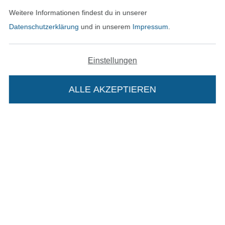
Bestellung widerrufen
Weitere Informationen findest du in unserer
Datenschutzerklärung
und in unserem
Impressum
.
Finde mehr Inspiration
Einstellungen
ALLE AKZEPTIEREN
In deinen Warenkorb
In den niederländischen Sh
In den französisch
Nederlands
Français
(France)
Deutsch
Alle Preise inkl. der gesetzl. MwSt.