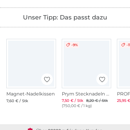
Unser Tipp: Das passt dazu
-9%
-1
Magnet-Nadelkissen
Prym Stecknadeln mit Griff
7,50 € / Stk
8,20 € / Stk
25,95 €
7,60 € / Stk
(750,00 € / 1 kg)
Über 1.8 Millionen Meter Stoff versandfertig
Über 80000 zufriedene Kunden