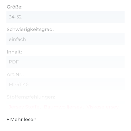
Größe:
34-52
Schwierigkeitsgrad:
einfach
Inhalt:
PDF
Art.Nr.:
MI-S1145
Stoffempfehlungen:
Jersey Stoffe
Baumwolljersey
Viskosejersey