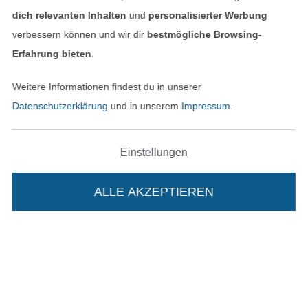
dich relevanten Inhalten
und
personalisierter Werbung
Datenschutz
verbessern können und wir dir
bestmögliche Browsing-
Widerrufsrecht
Erfahrung bieten
.
Kontakt
Weitere Informationen findest du in unserer
Datenschutzerklärung
und in unserem
Impressum
.
Bestellung widerrufen
Einstellungen
Finde mehr Inspiration
ALLE AKZEPTIEREN
In deinen Warenkorb