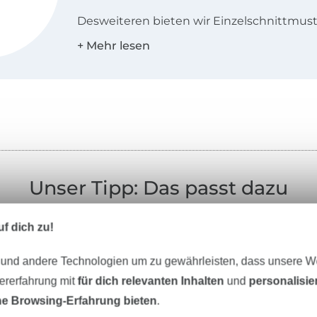
Desweiteren bieten wir Einzelschnittmuste
den Landessprachen Deutsch, Englisch, N
und Französisch an!
Unser Tipp: Das passt dazu
f dich zu!
 und andere Technologien um zu gewährleisten, dass unsere 
zererfahrung mit
für dich relevanten Inhalten
und
personalisi
Stoffe
Nähzubehör
e Browsing-Erfahrung bieten
.