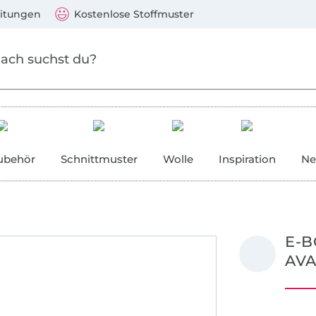
Zum Hauptinhalt springen
Weiter zur Suche
)
Visa, Mastercard, PayPal, Giropay, Kauf auf Rechnung, V
eitungen
Kostenlose Stoffmuster
ubehör
Schnittmuster
Wolle
Inspiration
Ne
E-B
AV