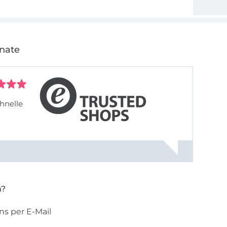
onate
hnelle
n?
ns per E-Mail