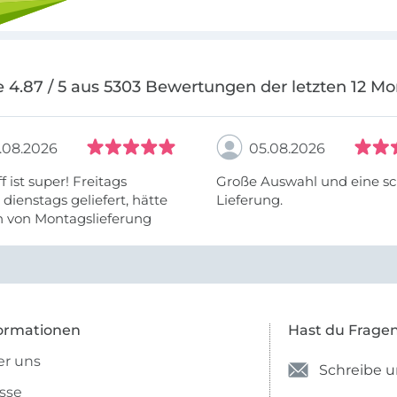
 4.87 / 5 aus 5303 Bewertungen der letzten 12 M
.08.2026
05.08.2026
f ist super! Freitags
Große Auswahl und eine sc
, dienstags geliefert, hätte
Lieferung.
h von Montagslieferung
t werden können.
ormationen
Hast du Frage
r uns
Schreibe u
sse