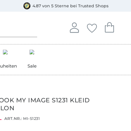
orkasse
4.87 von 5 Sterne bei Trusted Shops
In deinem Konto anmelden o
Du hast keine Artike
Du hast kein
Anmelden
Deine Favorite
Dein W
uheiten
Sale
OOK MY IMAGE S1231 KLEID
ALON
ART.NR.:
MI-S1231