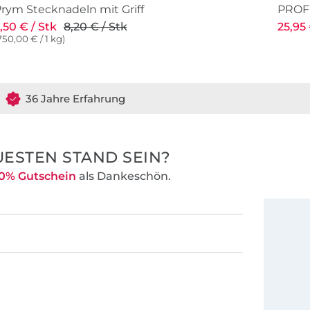
rym Stecknadeln mit Griff
PROFE
,50 € / Stk
8,20 € / Stk
25,95 
750,00 € / 1 kg)
36 Jahre Erfahrung
ESTEN STAND SEIN?
0% Gutschein
als Dankeschön.