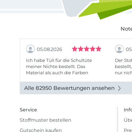
Note
05.08.2026
05
Ich habe Tüll für die Schultüte
Der Stof
meiner Nichte bestellt. Das
bestellt
Material als auch die Farben
nur nic
entsprechen der Beschreibung u
getopp
Abbildung u sieht toll aus. Die
Alle 82950 Bewertungen ansehen
Lieferung erfolgte zügig u auch
das Pre ...
Service
Inf
Stoffmuster bestellen
Übe
Gutschein kaufen
Pre