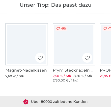
Unser Tipp: Das passt dazu
-9%
-1
Magnet-Nadelkissen
Prym Stecknadeln mit Griff
7,50 € / Stk
8,20 € / Stk
25,95 €
7,60 € / Stk
(750,00 € / 1 kg)
Über 1.8 Millionen Meter Stoff versandfertig
Über 80000 zufriedene Kunden
36 Jahre Erfahrung