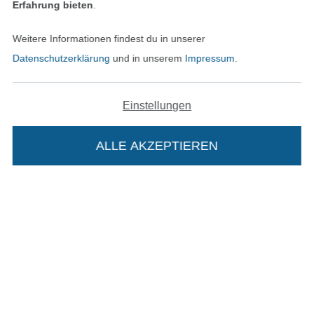
Erfahrung bieten
.
AGB
Weitere Informationen findest du in unserer
Datenschutz
Datenschutzerklärung
und in unserem
Impressum
.
Widerrufsrecht
Einstellungen
Kontakt
ALLE AKZEPTIEREN
In deinen Warenkorb
Bestellung widerrufen
Finde mehr Inspiration