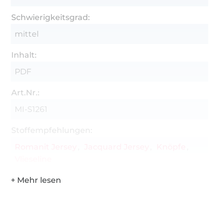
Schwierigkeitsgrad:
mittel
Inhalt:
PDF
Art.Nr.:
MI-S1261
Stoffempfehlungen:
Romanit Jersey
Jacquard Jersey
Knöpfe
Vlieseline