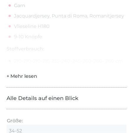
Garn
Jacquardjersey, Punta di Roma, Romanitjersey
Vlieseline H180
9-10 Knöpfe
Stoffverbrauch:
210-210-210-215-235-240-245-260-260- 260 cm
Alle Details auf einen Blick
Größe:
34-52