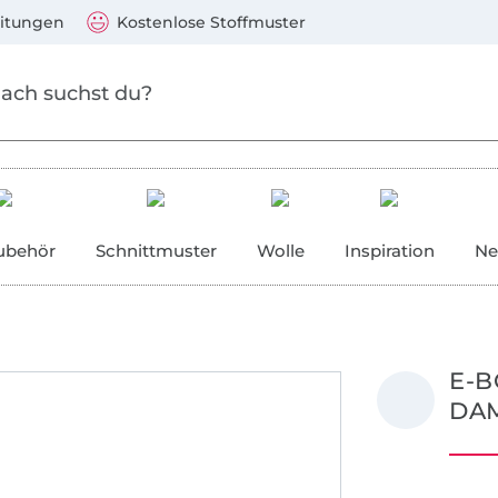
Zum Hauptinhalt springen
Weiter zur Suche
)
Visa, Mastercard, PayPal, Giropay, Kauf auf Rechnung, V
eitungen
Kostenlose Stoffmuster
ubehör
Schnittmuster
Wolle
Inspiration
Ne
E-B
DA