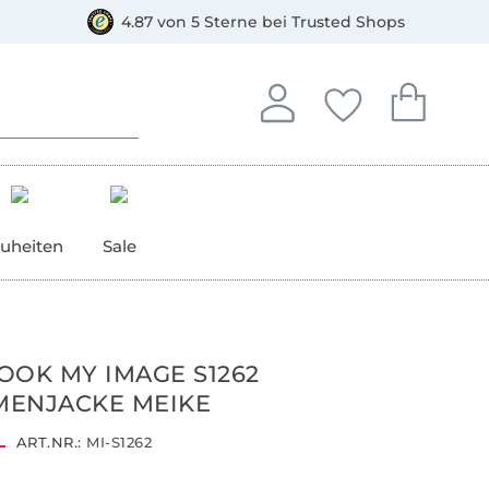
orkasse
4.87 von 5 Sterne bei Trusted Shops
In deinem Konto anmelden o
Du hast keine Artike
Du hast kein
Anmelden
Deine Favorite
Dein W
uheiten
Sale
OOK MY IMAGE S1262
MENJACKE MEIKE
ART.NR.:
MI-S1262