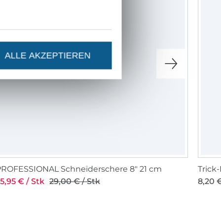
ALLE AKZEPTIEREN
PROFESSIONAL Schneiderschere 8" 21 cm
Trick
5,95 € / Stk
29,00 € / Stk
8,20 €