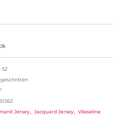
ick
- 52
tgeschritten
F
S1262
manit Jersey
Jacquard Jersey
Vlieseline