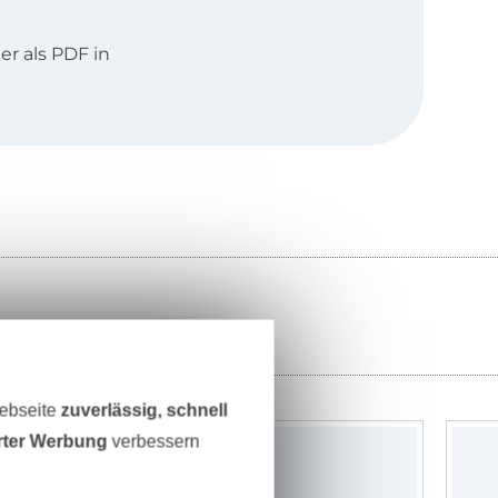
r als PDF in
iederländisch
Webseite
zuverlässig, schnell
erter Werbung
verbessern
-11%