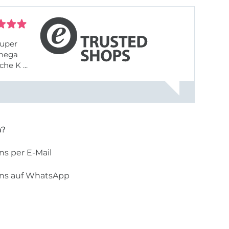
uper
 mega
he K ...
n?
ns per E-Mail
uns auf WhatsApp