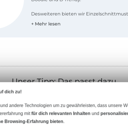
Desweiteren bieten wir Einzelschnittmuste
den Landessprachen Deutsch, Englisch, N
und Französisch an!
Unser Tipp: Das passt dazu
f dich zu!
 und andere Technologien um zu gewährleisten, dass unsere 
zererfahrung mit
für dich relevanten Inhalten
und
personalisi
-9%
e Browsing-Erfahrung bieten
.