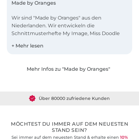
Made by Oranges
Wir sind "Made by Oranges" aus den
Niederlanden. Wir entwickeln die
Schnittmusterhefte My Image, Miss Doodle
und B-Trendy.
Desweiteren bieten wir Einzelschnittmuster
als PDF in den Landessprachen Deutsch,
Mehr Infos zu "Made by Oranges"
Englisch, Niederländisch und Französisch an!
Über 1.8 Millionen Meter Stoff versandfertig
Über 80000 zufriedene Kunden
36 Jahre Erfahrung
MÖCHTEST DU IMMER AUF DEM NEUESTEN
STAND SEIN?
Sei immer auf dem neuesten Stand & erhalte einen
10%