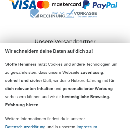
Unsere Versandpartner
Wir schneidern deine Daten auf dich zu!
Stoffe Hemmers
nutzt Cookies und andere Technologien um
zu gewährleisten, dass unsere Webseite
zuverlässig,
In den deutschen Shop wechseln (aktuell gewählt
schnell und sicher
läuft; wir deine Nutzererfahrung mit
für
dich relevanten Inhalten
und
personalisierter Werbung
Impressum
verbessern können und wir dir
bestmögliche Browsing-
Erfahrung bieten
.
AGB
Weitere Informationen findest du in unserer
Datenschutz
Datenschutzerklärung
und in unserem
Impressum
.