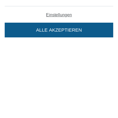
Widerrufsrecht
Einstellungen
Kontakt
ALLE AKZEPTIEREN
In deinen Warenkorb
Bestellung widerrufen
Finde mehr Inspiration