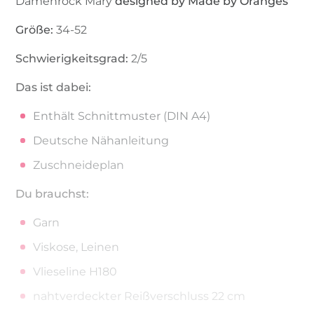
Damenrock Mary
designed by Made by Oranges
Größe:
34-52
Schwierigkeitsgrad:
2/5
Das ist dabei:
Enthält Schnittmuster (DIN A4)
Deutsche Nähanleitung
Zuschneideplan
Du brauchst:
Garn
Viskose, Leinen
Vlieseline H180
nahtverdeckter Reißverschluss 22 cm