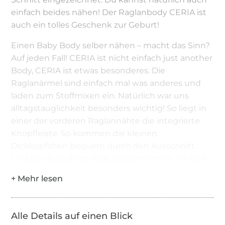
einfach beides nähen! Der Raglanbody CERIA ist
auch ein tolles Geschenk zur Geburt!
Einen Baby Body selber nähen – macht das Sinn?
Auf jeden Fall! CERIA ist nicht einfach just another
Body, CERIA ist etwas besonderes. Die
Raglanärmel sind einfach mal was anderes und
laden zum Stoffmixen ein. Natürlich war uns
alltagstauglichkeit besonders wichtig! So liegt in
einer der vorderen Raglannähte die integrierte
Knopfleiste. So kommen die kleinen
Dickköpfchen bequem durch den Ausschnitt.
Und der Ausschnitt liegt dadurch schön am Hals
an! Das Wickeln geht mit den Knöpfen im Schritt
rucki zucki. Je nachdem wie du die Knöpfe
positionierst, und ob du 2 oder 3 Druckknöpfe
anbringst, kannst du die Weite der
Alle Details auf einen Blick
Beinausschnitte noch etwas variieren. Der Schnitt