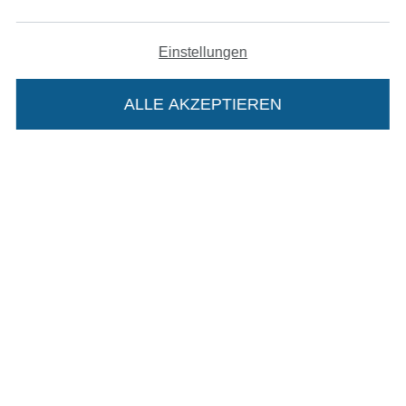
Einstellungen
In den deutschen Shop wechseln (aktuell gewählt
ALLE AKZEPTIEREN
In deinen Warenkorb
Impressum
AGB
Datenschutz
Widerrufsrecht
Kontakt
Bestellung widerrufen