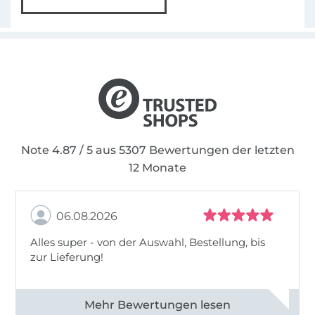
man wachsen kann – dank der
hervorragenden Anleitungen. Eines haben alle
Schnitte von Nähfrosch gemeinsam: viele
Variationsmöglichkeiten und Platz, um eigene
Ideen zu verwirklichen.
Note 4.87 / 5 aus 5307 Bewertungen der letzten
12 Monate
06.08.2026
Alles super - von der Auswahl, Bestellung, bis
zur Lieferung!
Alle 82968 Bewertungen ansehen