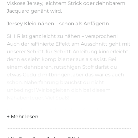
Viskose Jersey, leichtem Strick oder dehnbarem
Jacquard genäht wird.
Jersey Kleid nähen – schon als AnfägerIn
SIHIR ist ganz leicht zu nähen – versprochen!
Auch der raffinierte Effekt am Ausschnitt geht mit
unserer Schritt-für-Schritt-Anleitung kinderleicht,
denn es sieht komplizierter aus als es ist. Bei
einem dehnbaren, rutschigen Stoff darfst du
etwas Geduld mitbringen, aber das war es auch
schon. Näherfahrung brauchst du nicht
unbedingt! Wir begleiten dich bei diesem
Nähabenteuer. Viel Spaß!
Das Ebook nimmt dich Schritt für Schritt mit
vielen Bildern an die Hand, so wird das
Zuschneiden und Nähen zum Kinderspiel. Auch
ein kleiner Grundlagenteil ist im Ebook enthalten,