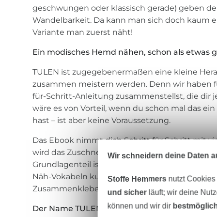
geschwungen oder klassisch gerade) geben dem
Wandelbarkeit. Da kann man sich doch kaum e
Variante man zuerst näht!
Ein modisches Hemd nähen, schon als etwas 
TULEN ist zugegebenermaßen eine kleine Herau
zusammen meistern werden. Denn wir haben für 
für-Schritt-Anleitung zusammenstellst, die dir je
wäre es von Vorteil, wenn du schon mal das ei
hast – ist aber keine Voraussetzung.
Das Ebook nimmt dich Schritt für Schritt mit vi
wird das Zuschneiden und Nähen zum Kinderspi
Wir schneidern deine Daten au
Grundlagenteil ist im Ebook enthalten, in dem
Näh-Vokabeln kurz erklärt werden. Auch das D
Stoffe Hemmers
nutzt Cookies
Zusammenkleben des Schnittmusters ist genau
und sicher
läuft; wir deine Nut
können und wir dir
bestmöglich
Der Name TULEN