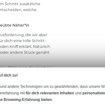
 Schnitt zusätzliche
ntscheiden, welche
geübte Näher*in
sforderung, die wir aber
dich eine tolle Schritt-
den Kniff erklärt. Natürlich
n oder andere Stück genäht
elen Bildern an die Hand, so
el. Auch ein kleiner
f dich zu!
 die gängigen Begriffe und
rucken und
 und andere Technologien um zu gewährleisten, dass unsere 
 erklärt!
zererfahrung mit
für dich relevanten Inhalten
und
personalisi
e Browsing-Erfahrung bieten
.