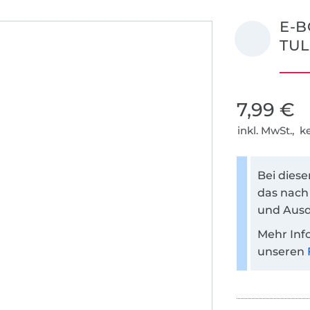
E-
TUL
7,99 €
inkl. MwSt., 
Bei dies
das nach
und Ausd
Mehr Inf
unseren