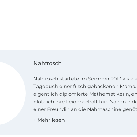
Nähfrosch
Nähfrosch startete im Sommer 2013 als kl
Tagebuch einer frisch gebackenen Mama. 
eigentlich diplomierte Mathematikerin, e
plötzlich ihre Leidenschaft fürs Nähen in
einer Freundin an die Nähmaschine genöt
einen kompletten Tag damit verbrachte,
zu nähen. Am nächsten Tag entführte Katj
Nähmaschine ihrer Mutter auf nimmer w