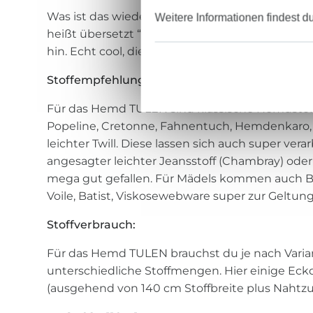
Was ist das wieder für ein komischer Name? TU
Weitere Informationen findest d
heißt übersetzt “echt”. Warum der Name so gu
hin. Echt cool, dieser Hemdschnitt, oder?
Stoffempfehlung:
Für das Hemd TULEN sind klassische Hemdstoff
Popeline, Cretonne, Fahnentuch, Hemdenkaro, f
leichter Twill. Diese lassen sich auch super vera
angesagter leichter Jeansstoff (Chambray) oder
mega gut gefallen. Für Mädels kommen auch Bl
Voile, Batist, Viskosewebware super zur Geltung
Stoffverbrauch:
Für das Hemd TULEN brauchst du je nach Varian
unterschiedliche Stoffmengen. Hier einige Eck
(ausgehend von 140 cm Stoffbreite plus Nahtzu