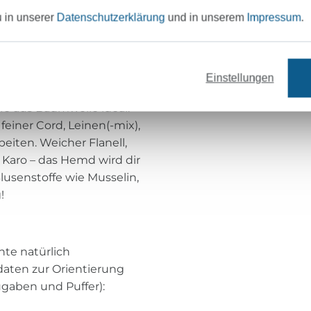
LEN ist indonesisch und
u in unserer
Datenschutzerklärung
und in unserem
Impressum
.
t passt? Na, dann schau mal
Einstellungen
e aus Baumwolle ideal.
einer Cord, Leinen(-mix),
rbeiten. Weicher Flanell,
 Karo – das Hemd wird dir
usenstoffe wie Musselin,
!
te natürlich
daten zur Orientierung
gaben und Puffer):