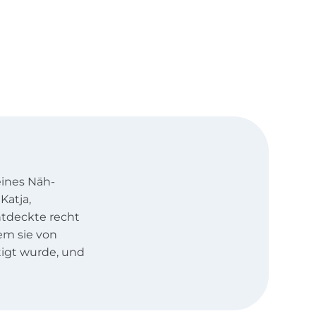
eines Näh-
Katja,
ntdeckte recht
dem sie von
igt wurde, und
 eine Babymütze
a die
iedersehen und