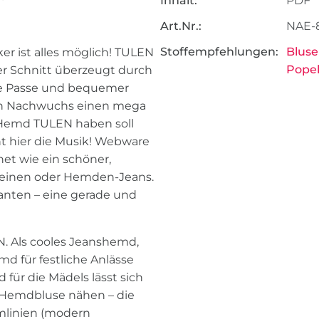
Inhalt:
PDF
Art.Nr.:
NAE-
Stoffempfehlungen:
Bluse
r ist alles möglich! TULEN
Popel
Der Schnitt überzeugt durch
ge Passe und bequemer
ein Nachwuchs einen mega
s Hemd TULEN haben soll
ht hier die Musik! Webware
net wie ein schöner,
, Leinen oder Hemden-Jeans.
nten – eine gerade und
EN. Als cooles Jeanshemd,
md für festliche Anlässe
für die Mädels lässt sich
e Hemdbluse nähen – die
mlinien (modern