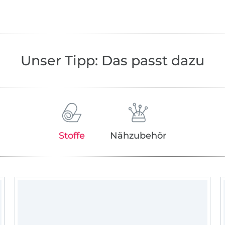
gründete ganz spontan den Blog Nähfrosc
Werke, auf die sie so stolz war, mit der Näh
Bereits im Frühjahr 2014 entwickelte Katja
Schnittmuster Babyhose RAS und bot es 
Unser Tipp: Das passt dazu
auf dem stetig wachsenden Blog an. Mittl
die Babyhose RAS über 100.000 Mal heru
und es kommen laufend neue eigene Sch
Nähanleitungen hinzu – professionell grad
getestet.
Stoffe
Nähzubehör
Inzwischen ist Nähfrosch kein Ein-Frau-
mehr, sondern ein Online Magazin, hinter
Team steht. Neben dem Nähen werden vie
Themenbereiche wie z.B. Plotten, Reisen 
Nachhaltigkeit und Fotografie bedient.
Doch nach wie vor ist das Nähen das Herz