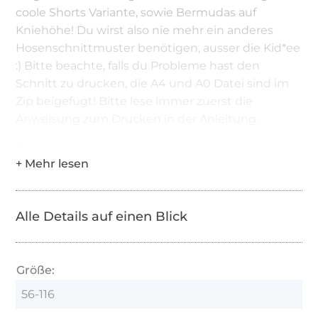
coole Shorts Variante, sowie Bermudas auf
Kniehöhe! Du wirst also nie mehr ein anderes
Hosenschnittmuster benötigen, ausser die Kid*ee
:) Bitte beachte, falls du Probleme hast den
Schnitt zu drucken, die A4 und A0 Datei sind im
Zip beigefügt! Bitte lese immer zuerst die
Anweisung zum Drucken in der Anleitung.
Das ist alles dabei:
bebilderte Nähanleitung
inkl. Schnittmuster
Alle Details auf einen Blick
Gr. 56-116
für Anfänger geeignet
Größe:
Shorts, Bermuda, Lang
56-116
viele Extras wie z.B. verschiedene Taschen,