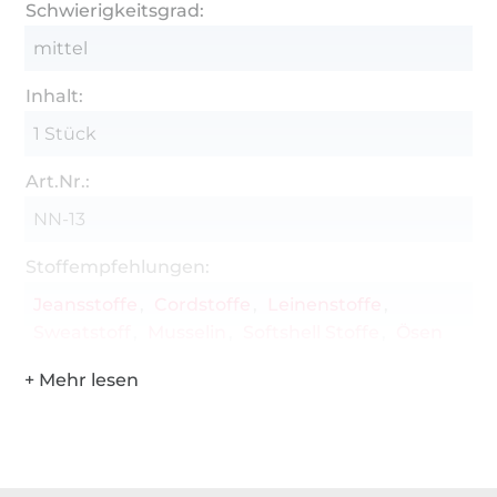
Bikerlook Biesen, Ösen anbringen, negativ
Schwierigkeitsgrad:
Applikation und anderes..
mittel
Diese Materialien brauchst du zu Hause:
Inhalt:
Stoff, Webware von 40- 70cm je nach Grösse
1 Stück
Jeans, Cord, Breitcord, Musselin, Double Gauze,
Waffelpiquet, Sweat, Softshell, Leinen usw.
Art.Nr.:
Drucker, Schere, Papier
NN-13
Stoffschere, Klammern, Garn
Stoffempfehlungen:
Nähmaschine
Jeansstoffe
Cordstoffe
Leinenstoffe
Tüddelkram
Sweatstoff
Musselin
Softshell Stoffe
Ösen
optional, Ösen
Über 1.8 Millionen Meter Stoff versandfertig
Über 80000 zufriedene Kunden