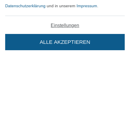
Datenschutzerklärung
und in unserem
Impressum
.
Impressum
Einstellungen
AGB
Datenschutz
ALLE AKZEPTIEREN
In deinen Warenkorb
Widerrufsrecht
Kontakt
Bestellung widerrufen
Finde mehr Inspiration