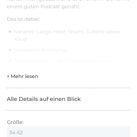
einem guten Podcast genäht.
Das ist dabei:
Variante: Lange Hose, Shorts, Culotte sowie
Kleid
bebilderte Anleitung
Schnittmuster in den Einzelgrößen 34-52
Du benötigst:
Webware, z. B. Musselin, Leinen,
Baumwollstoffe, Viskose
Alle Details auf einen Blick
Größe:
34-52