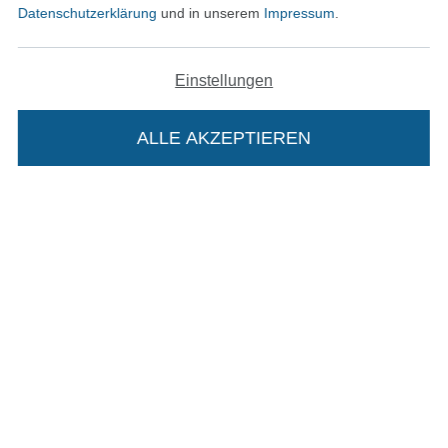
Datenschutzerklärung
und in unserem
Impressum
.
Impressum
Einstellungen
AGB
Datenschutz
ALLE AKZEPTIEREN
In deinen Warenkorb
Widerrufsrecht
Kontakt
Bestellung widerrufen
Finde mehr Inspiration