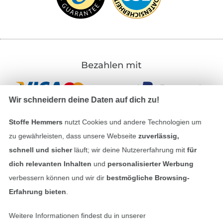
Bezahlen mit
Wir schneidern deine Daten auf dich zu!
Stoffe Hemmers
nutzt Cookies und andere Technologien um
zu gewährleisten, dass unsere Webseite
zuverlässig,
schnell und sicher
läuft; wir deine Nutzererfahrung mit
für
Unsere Versandpartner
dich relevanten Inhalten
und
personalisierter Werbung
verbessern können und wir dir
bestmögliche Browsing-
Erfahrung bieten
.
In den deutschen Shop wechseln (aktuell gewählt
Weitere Informationen findest du in unserer