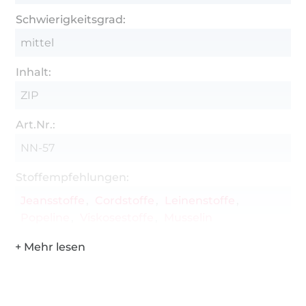
Schwierigkeitsgrad:
mittel
Inhalt:
ZIP
Art.Nr.:
NN-57
Stoffempfehlungen:
Jeansstoffe
Cordstoffe
Leinenstoffe
Popeline
Viskosestoffe
Musselin
Über 1.8 Millionen Meter Stoff versandfertig