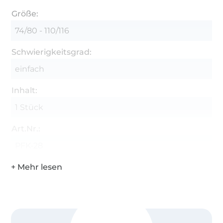
Größe:
74/80 - 110/116
Schwierigkeitsgrad:
einfach
Inhalt:
1 Stück
Art.Nr.:
PFK-28