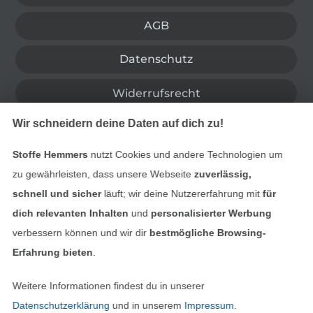
AGB
Datenschutz
Widerrufsrecht
Wir schneidern deine Daten auf dich zu!
Kontakt
Stoffe Hemmers
nutzt Cookies und andere Technologien um
Bestellung widerrufen
zu gewährleisten, dass unsere Webseite
zuverlässig,
schnell und sicher
läuft; wir deine Nutzererfahrung mit
für
dich relevanten Inhalten
und
personalisierter Werbung
Finde mehr Inspiration
verbessern können und wir dir
bestmögliche Browsing-
Erfahrung bieten
.
Weitere Informationen findest du in unserer
Datenschutzerklärung
und in unserem
Impressum
.