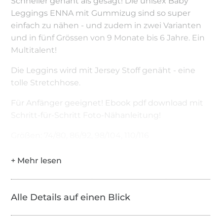
Schneller genäht als gesagt! Die unisex Baby
Leggings ENNA mit Gummizug sind so super
einfach zu nähen - und zudem in zwei Varianten
und in fünf Grössen von 9 Monate bis 6 Jahre. Ein
Multitalent!
Die Leggins wird mit Jersey Stoff genäht - eine
tolle Stretchhose.
Für Anfänger geeignet! Ebook pdf download mit
Schritt-für-Schritt Foto-Nähanleitung!
Größen: 74/80, 86/92, 98/104, 110/116
Alle Details auf einen Blick