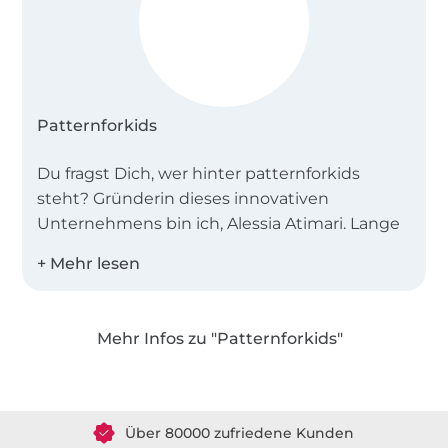
Patternforkids
Du fragst Dich, wer hinter patternforkids
steht? Gründerin dieses innovativen
Unternehmens bin ich, Alessia Atimari. Lange
Zeit war ich als Modedesignerin für die
Kreation von Schnittmuster für Kinder bei der
Aenne Burda GmbH im badischen Offenburg
zuständig.
Mehr Infos zu "Patternforkids"
Über 1.8 Millionen Meter Stoff versandfertig
Trendig, bequem und mit unseren
Anleitungen leicht herzustellen, kannst Du
Über 80000 zufriedene Kunden
Kleider, Mützen, Jacken, Hosen, Leggings,