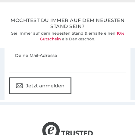
Overalls und noch viel mehr einfach selbst
36 Jahre Erfahrung
designen.
MÖCHTEST DU IMMER AUF DEM NEUESTEN
Vor zehn Jahren reifte meine Idee zur
STAND SEIN?
Selbstständigkeit. Einerseits um kreativ zu
Sei immer auf dem neuesten Stand & erhalte einen
10%
sein und meine eigenen Inspirationen und
Gutschein
als Dankeschön.
Vorstellungen umzusetzen.
Für den Stoffe Hemmers Newsletter anmelden
Deine Mail-Adresse
Italien, das Land der (Mode-)Träume:
Werdegang.
Es dürfte keine große Überraschung sein, dass
Jetzt anmelden
ich aus Italien stamme. Italien ist ein Land, das
in Sachen Mode nach wie vor Maßstäbe setzt.
Attraktive Kleidung gehört zum italienischen
Lebensgefühl einfach dazu. Mein Interesse an
Mode und trendige Bekleidung wurde
deswegen schon früh geweckt. Nach dem