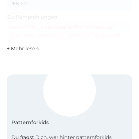
PFK-50
Stoffempfehlungen:
Cordstoffe
Baumwollstoffe
Chambray
Cretonne
Popeline
Leinenstoffe
Musselin
Patternforkids
Du fragst Dich, wer hinter patternforkids