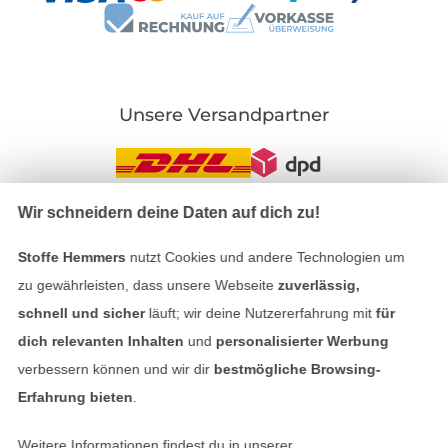
Unsere Versandpartner
Wir schneidern deine Daten auf dich zu!
In den deutschen Shop wechseln (aktuell gewählt
Stoffe Hemmers
nutzt Cookies und andere Technologien um
zu gewährleisten, dass unsere Webseite
zuverlässig,
Impressum
schnell und sicher
läuft; wir deine Nutzererfahrung mit
für
AGB
dich relevanten Inhalten
und
personalisierter Werbung
verbessern können und wir dir
bestmögliche Browsing-
Datenschutz
Erfahrung bieten
.
Widerrufsrecht
Weitere Informationen findest du in unserer