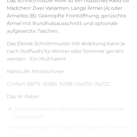
Das Schnittmuster MIMI ist ein hübsches Kleid für
Mädchen! Zwei Varianten: Lange Ärmel (A) oder
Ärmellos (B). Geknöpfte Frontöffnung, gerüschte
Ärmel mit Rundhalsausschnitt und optionale
aufgesetzte Taschen.
Das Ebook Schnittmuster mit Anleitung kann je
nach Stoffwahl für Winter oder Sommer genäht
werden - Ein Multitalent
Nähstufe: Mittelschwer
Größen: 68/74, 80/86, 92/98, 104/110, 116/122
Das ist dabei:
Schnittmuster im DIN A4 Format zum selbst
ausdrucken
Nähanleitung mit Bildern von jedem einzelnen
Schritt