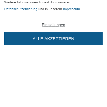
Weitere Informationen findest du in unserer
Datenschutzerklärung
und in unserem
Impressum
.
In den deutschen Shop wechseln (aktuell gewählt
Einstellungen
Impressum
AGB
ALLE AKZEPTIEREN
In deinen Warenkorb
Datenschutz
Widerrufsrecht
Kontakt
Bestellung widerrufen
Finde mehr Inspiration