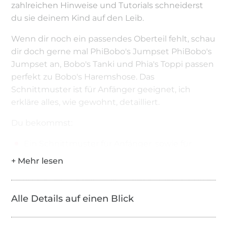
zahlreichen Hinweise und Tutorials schneiderst
du sie deinem Kind auf den Leib.
Wenn dir noch ein passendes Oberteil fehlt, schau
dir doch gerne mal PhiBobo's Jumpset PhiBobo's
Jumpset an, Bobo's Tanki und Phia's Toppi passen
perfekt zu Bobo's Haremshose. Das
Schnittmuster ist für Anfänger geeignet, ich
erkläre alles, wie gewohnt, detailliert.
Du bekommst:
Ein Schnittmuster für Anfänger, sowie für
fortgeschrittene Anfänger in den Größen 68-
164
Ausführliche bebilderte Nähanleitung
Alle Details auf einen Blick
Die Haremshose in drei verschiedenen
Schritthöhen (tief, mittel, hoch)