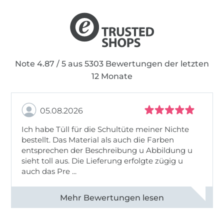
Kurze Zeit später folgte die „Pulliparade Kids“.
Mit diesem Hoodie-Schnitt traf ich den Nerv
der Zeit und seither lebe ich meine Ideen
unter dem Label Phibobo’s Zaubernadel aus.
Note 4.87 / 5 aus 5303 Bewertungen der letzten
12 Monate
Was ist „PhiBobo“?
05.08.2026
Wer sich jetzt über diesen „seltsamen“ Namen
wundert: Er ist eine Hommage an meine
Ich habe Tüll für die Schultüte meiner Nichte
beiden Kinder – meine Musen.
bestellt. Das Material als auch die Farben
entsprechen der Beschreibung u Abbildung u
„Phia“
sieht toll aus. Die Lieferung erfolgte zügig u
ist der Spitzname meiner Tochter und
auch das Pre ...
somit Pate für alle Schnitte, die eher für
Mädchen gedacht sind.
Alle 82950 Bewertungen ansehen
„Bobo“
ist der Spitzname ihres jüngeren
Bruders. Diese Bezeichnung tragen alle