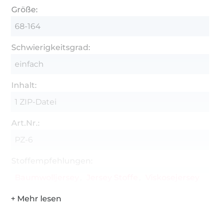
je Schritthöhe gibt es die Version mit und
Größe:
ohne Falte
68-164
optionale innenliegende Tasche
Schwierigkeitsgrad:
verschiedene Bündchen zur Auswahl:
einfach
(überlappender Bund, normaler, schmaler)
mit Ebenendruck und optional einblendbarer
Inhalt:
Nahtzugabe
1 ZIP-Datei
Diverse Basistutorials (Säumen, Bündchen
Art.Nr.:
anbringen, etc..)
PZ-6
Das Lookbook
Mit Ebenen-Druck und einblendbarer
Stoffempfehlungen:
Nahtzugabe. Druckt nur die Größen aus die ihr
Baumwolljersey
Jersey Stoffe
Viskosejersey
braucht!
mit Beamerdatei, A4- und A0-Datei.