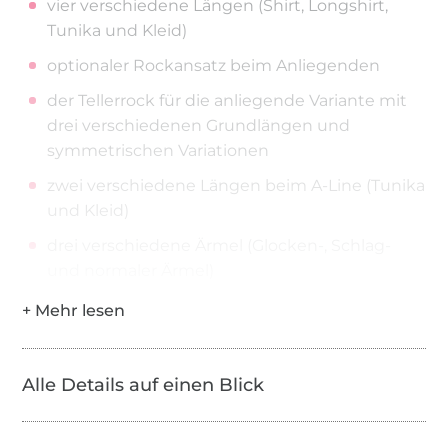
vier verschiedene Längen (Shirt, Longshirt,
Tunika und Kleid)
optionaler Rockansatz beim Anliegenden
der Tellerrock für die anliegende Variante mit
drei verschiedenen Grundlängen und
symmetrischen Variationen
zwei verschiedene Längen beim A-Line (Tunika
und Kleid)
drei verschiedene Ärmel (Glocken-, Schlag-
und normaler Ärmel)
zwei verschiedene Armausschnitttiefen
drei Ausschnittvarianten vorne und zwei
hinten
Alle Details auf einen Blick
Kapuzen, Krägen und Bündchen für die
verschiedenen Ausschnitte