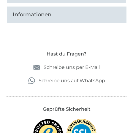
Kinderschnitte, die sowohl für Jungs, als auch
Unisex sind.
Informationen
Und „Niela“?
Natürlich brauchten auch die Damenschnitte
einen Namenspaten und da kam ich selbst
Hast du Fragen?
ins Spiel.
„Niela“
ist die Abkürzung meines
Namens Daniela.
Schreibe uns per E-Mail
Schreibe uns auf WhatsApp
Geprüfte Sicherheit