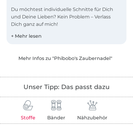
Du möchtest individuelle Schnitte für Dich
und Deine Lieben? Kein Problem – Verlass
Dich ganz auf mich!
Ich bin Dani – kreativer Kopf, Direktrice,
Managerin, Texterin und Designerin
hinter Phibobo’s Zaubernadel.
Mehr Infos zu "Phibobo's Zaubernadel"
Da ich anfangs noch keinen Drucker hatte
und mir somit keine Fremdschnitte drucken
konnte, habe ich einfach Stift und Papier zur
Unser Tipp: Das passt dazu
Hand genommen und selbst gezeichnet. Erst
später stellte ich fest, dass ich damit eher die
Ausnahme statt die Regel bin.
Stoffe
Bänder
Nähzubehör
So konnte ich auf mehrfache Nachfrage nach
dem „Schnittmuster“ immer nur mit