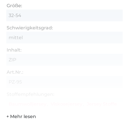
verschiedenen Abschlussmöglichkeiten
Größe:
(seitlich asymmetrisch, asymmetrisch, zipfelig,
32-54
rund, vohkuhila) für den Unterbrustrockansatz
diverse Kleidvarianten mit mehreren
Schwierigkeitsgrad:
Lagen/Teilungen für den Taillenrockansatz
mittel
(Maxirock, Tellerrock)
Inhalt:
zehn Ärmelvarianten (Fingerschlaufen-,
Flatter-, ungleicher Flatter-, normaler,
ZIP
schmaler, weiter, Tulpen-, Schlag-, Glocken-
Art.Nr.:
und Volantärmel) -zwei verschiedene
Rückenausschnitte beim Ärmeloberteil
PZ-95
Variante als Träger- oder Neckholderoberteil
Stoffempfehlungen:
mit Ebenendruck und optional einblendbarer
Baumwolljersey
Viskosejersey
Jersey Stoffe
Nahtzugabe
mit Beamerdatei, A4- und A0-Datei