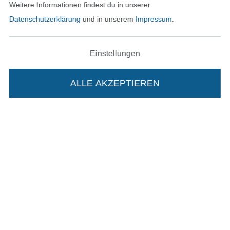
Weitere Informationen findest du in unserer
Datenschutzerklärung
und in unserem
Impressum
.
In den deutschen Shop wechseln (aktuell gewählt
Einstellungen
Impressum
AGB
ALLE AKZEPTIEREN
In deinen Warenkorb
Datenschutz
Widerrufsrecht
Kontakt
Bestellung widerrufen
Finde mehr Inspiration