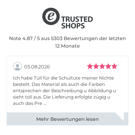
Kurze Zeit später folgte die „Pulliparade Kids“.
Mit diesem Hoodie-Schnitt traf ich den Nerv
der Zeit und seither lebe ich meine Ideen
unter dem Label Phibobo’s Zaubernadel aus.
Note 4.87 / 5 aus 5303 Bewertungen der letzten
12 Monate
Was ist „PhiBobo“?
05.08.2026
Wer sich jetzt über diesen „seltsamen“ Namen
wundert: Er ist eine Hommage an meine
Ich habe Tüll für die Schultüte meiner Nichte
beiden Kinder – meine Musen.
bestellt. Das Material als auch die Farben
entsprechen der Beschreibung u Abbildung u
„Phia“
sieht toll aus. Die Lieferung erfolgte zügig u
ist der Spitzname meiner Tochter und
auch das Pre ...
somit Pate für alle Schnitte, die eher für
Mädchen gedacht sind.
Alle 82950 Bewertungen ansehen
„Bobo“
ist der Spitzname ihres jüngeren
Bruders. Diese Bezeichnung tragen alle