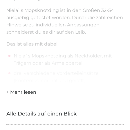
Niela`s Mopsknotding ist in den Größen 32-54
ausgiebig getestet worden. Durch die zahlreichen
Hinweise zu individuellen Anpassungen
schneiderst du es dir auf den Leib.
Das ist alles mit dabei:
Niela´s Mopsknotding als Neckholder, mit
Trägern oder als Ärmeloberteil
drei verschiedene Vorderteileinsätze
(knotenlos, normal und gerafft)
jeweils ein normales und großes Cup
als Shirt, Longshirt, Kleid mit
Unterbrustrockansatz oder Kleid mit
Alle Details auf einen Blick
Taillenrockansatz nähbar
diverse Tunika- und Kleidvarianten mit