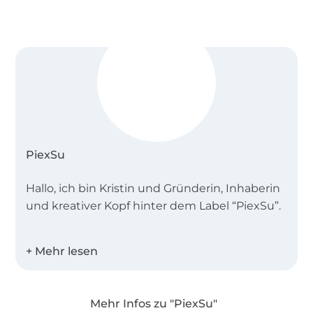
PiexSu
Hallo, ich bin Kristin und Gründerin, Inhaberin
und kreativer Kopf hinter dem Label “PiexSu”.
Seit meinem Studium in Schnittkonstruktion
2016 designe ich Schnittmuster und
Plotterdateien und blogge hier über das
Nähen und Plotten! In regelmäßigen
Mehr Infos zu "PiexSu"
Abständen findest du hier neue Anleitungen