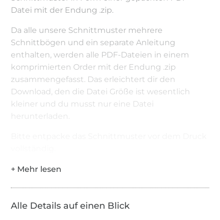
Datei mit der Endung .zip.
Da alle unsere Schnittmuster mehrere
Schnittbögen und ein separate Anleitung
enthalten, werden alle PDF-Dateien in einem
komprimierten Order mit der Endung .zip
zusammengefasst. Das erleichtert dir den
Download, den die Datei Größe ist wesentlich
kleiner und du musst nur eine Datei
herunterladen.
Bitte entpacke das Schnittmuster vor dem Druck
vollständig.
Das PDF selbst kannst du mit allen
Betriebssystemen bspw. mit dem Programm
Adobe Reader öffnen und Drucken.
Alle Details auf einen Blick
Rechtlicher Hinweis