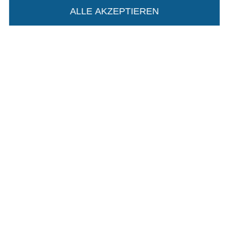
Impressum
ALLE AKZEPTIEREN
In deinen Warenkorb
AGB
Datenschutz
Widerrufsrecht
Kontakt
Bestellung widerrufen
Finde mehr Inspiration