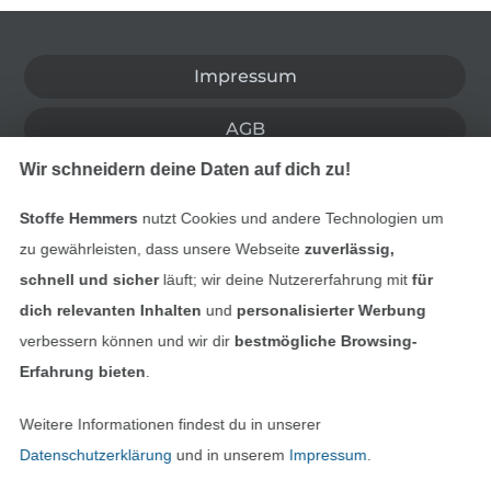
In den deutschen Shop wechseln (aktuell gewählt
Impressum
AGB
Wir schneidern deine Daten auf dich zu!
Datenschutz
Stoffe Hemmers
nutzt Cookies und andere Technologien um
Widerrufsrecht
zu gewährleisten, dass unsere Webseite
zuverlässig,
schnell und sicher
läuft; wir deine Nutzererfahrung mit
für
Kontakt
dich relevanten Inhalten
und
personalisierter Werbung
verbessern können und wir dir
bestmögliche Browsing-
Bestellung widerrufen
Erfahrung bieten
.
Weitere Informationen findest du in unserer
Finde mehr Inspiration
Datenschutzerklärung
und in unserem
Impressum
.