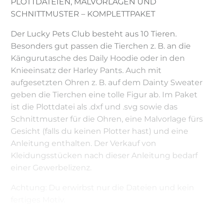
PLOTTDATEIEN, MALVORLAGEN UND
SCHNITTMUSTER – KOMPLETTPAKET
Der Lucky Pets Club besteht aus 10 Tieren.
Besonders gut passen die Tierchen z. B. an die
Kängurutasche des Daily Hoodie oder in den
Knieeinsatz der Harley Pants. Auch mit
aufgesetzten Ohren z. B. auf dem Dainty Sweater
geben die Tierchen eine tolle Figur ab. Im Paket
ist die Plottdatei als .dxf und .svg sowie das
Schnittmuster für die Ohren, eine Malvorlage fürs
Gesicht (falls du keinen Plotter hast) und eine
Anleitung enthalten. Der Verkauf von
Kleidungsstücken nach dieser Anleitung bedarf
einer Gewerbelizenz.
Achtung: Du erwirbst nur die Dateien und kein
fertiges Motiv.