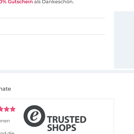
0% Gutschein
als Dankeschön.
nate
denen
und die