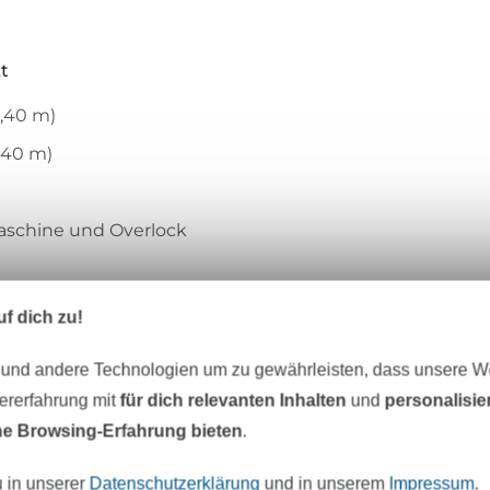
kt
1,40 m)
1,40 m)
aschine und Overlock
f dich zu!
ersey mit ca. 4% Elastan
 und andere Technologien um zu gewährleisten, dass unsere 
zererfahrung mit
für dich relevanten Inhalten
und
personalisi
e Browsing-Erfahrung bieten
.
PrimaRimma
u in unserer
Datenschutzerklärung
und in unserem
Impressum
.