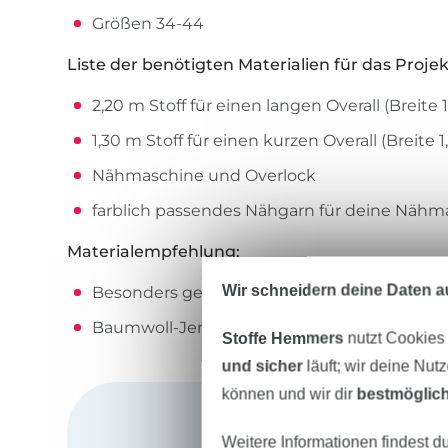
Größen 34-44
Liste der benötigten Materialien für das Proje
2,20 m Stoff für einen langen Overall (Breite 
1,30 m Stoff für einen kurzen Overall (Breite 
Nähmaschine und Overlock
farblich passendes Nähgarn für deine Nähm
Materialempfehlung:
Wir schneidern deine Daten au
Besonders geeignet für fließenden Viskose-J
Baumwoll-Jersey mit ca. 6% Elastan
Stoffe Hemmers
nutzt Cookies
und sicher
läuft; wir deine Nut
können und wir dir
bestmöglich
Weitere Informationen findest d