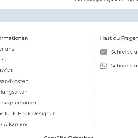
Farben stimmen zu.
ormationen
Hast du Frage
r uns
Schreibe u
sse
Schreibe 
toflat
sandkosten
lungsarten
rtnerprogramm
os für E-Book Designer
s & Karriere