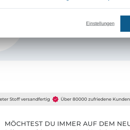
Hallo, ich bin Rimma. Hier findest du profe
Schnittmuster mit dem gewissen Mix an L
Eleganz.
Einstellungen
eter Stoff versandfertig
Über 80000 zufriedene Kunden
MÖCHTEST DU IMMER AUF DEM NEU