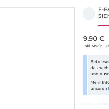
E-B
SIE
9,90 €
inkl. MwSt., 
Bei dies
das nach
und Ausd
Mehr Inf
unseren