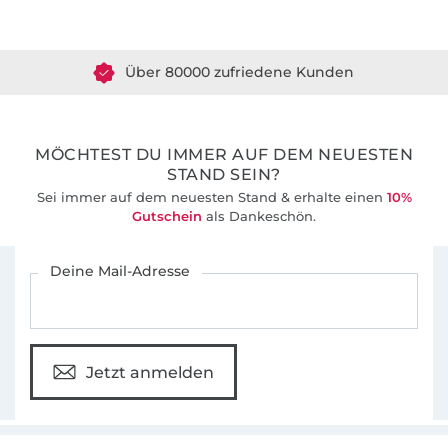
Über 1.8 Millionen Meter Stoff versandfertig
Anleitungen mit euch teilen :-)
Über 80000 zufriedene Kunden
Schon als Kind war es irgendwie immer mein
heimlicher Wunsch etwas in diese Richtung
36 Jahre Erfahrung
zu machen. Etwas, wo ich mich kreativ
austoben, Kleidung selbst designen und
MÖCHTEST DU IMMER AUF DEM NEUESTEN
entwerfen kann... da geh ich voll drin auf:-)
STAND SEIN?
Sei immer auf dem neuesten Stand & erhalte einen
10%
Ich wünsche euch viel Freude bei unserem
Gutschein
als Dankeschön.
gemeinsamen kreativen Hobby, dem Nähen!
Für den Stoffe Hemmers Newsletter anmelden
Deine Mail-Adresse
Herzliche Grüße Vanessa
Jetzt anmelden