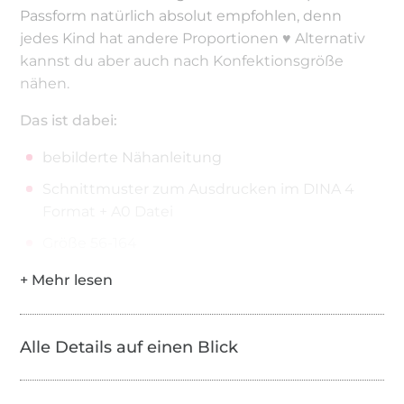
Passform natürlich absolut empfohlen, denn
jedes Kind hat andere Proportionen ♥ Alternativ
kannst du aber auch nach Konfektionsgröße
nähen.
Das ist dabei:
bebilderte Nähanleitung
Schnittmuster zum Ausdrucken im DINA 4
Format + A0 Datei
Größe 56-164
anfängertauglich
Du brauchst:
Alle Details auf einen Blick
elastische Stoffe wie Jersey oder Sweat
Bündchenware