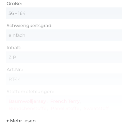
ggf. Tüddelkram
Größe:
56 - 164
Schwierigkeitsgrad:
einfach
Inhalt:
ZIP
Art.Nr.:
RT-14
Stoffempfehlungen:
Baumwolljersey
French Terry
Bündchenstoffe
Panel Stoffe
Sweatstoff