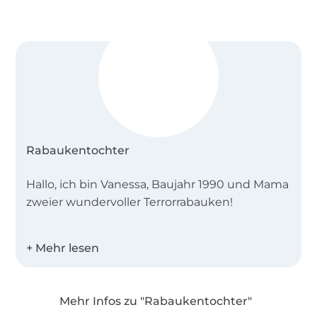
Rabaukentochter
Hallo, ich bin Vanessa, Baujahr 1990 und Mama
zweier wundervoller Terrorrabauken!
Seit meine Tochter auf der Welt ist, habe ich
das Nähen für mich lieb gewonnen. Bereits
kurze Zeit später habe ich das Designen von
Schnitten für mich entdeckt und diese
Mehr Infos zu "Rabaukentochter"
Leidenschaft möchte ich in Form von