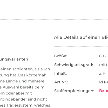
Alle Details auf einen Bl
Größe:
80 - 
ilungsvarianten
Schwierigkeitsgrad:
mitt
seinen schlichten, als auch
Inhalt:
ZIP
rkung hat. Das körpernah
hme Länge und mehrere,
Art.Nr.:
RH-
e Auswahl bereits beim
Stoffempfehlungen:
Bau
rn oder aber mit
rbindebänder sind nicht
nes Trägersystem, welches