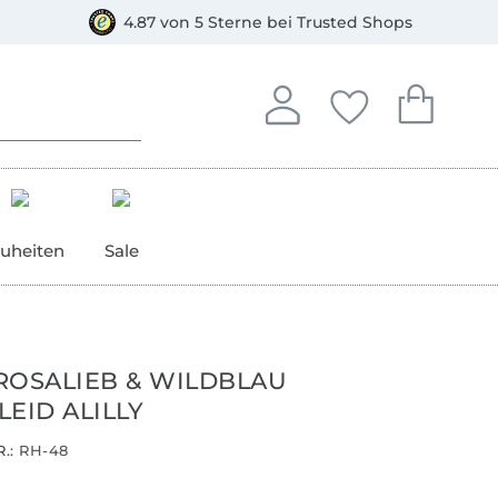
orkasse
4.87 von 5 Sterne bei Trusted Shops
In deinem Konto anmelden o
Du hast keine Artike
Du hast kein
Anmelden
Deine Favorite
Dein W
uheiten
Sale
ROSALIEB & WILDBLAU
EID ALILLY
.:
RH-48