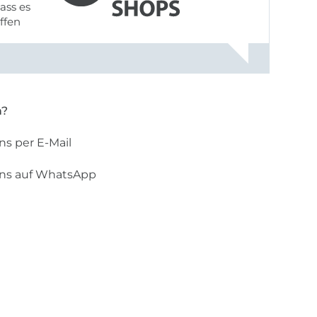
ass es
offen
gestreift
rt, dass
n?
ns per E-Mail
uns auf WhatsApp