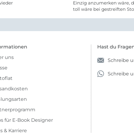
wieder
Einzig anzumerken wäre, d
toll wäre bei gestreiften St
vielleicht längs- oder- quer
anzugeben. Mir ist es passie
ich nicht genug über die ...
ormationen
Hast du Frage
r uns
Schreibe u
sse
Schreibe 
toflat
sandkosten
lungsarten
rtnerprogramm
os für E-Book Designer
s & Karriere