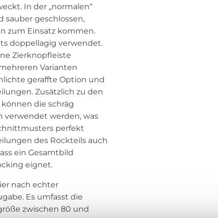
ckt. In der „normalen“
nd sauber geschlossen,
en zum Einsatz kommen.
ets doppellagig verwendet.
ine Zierknopfleiste
n mehreren Varianten
hlichte geraffte Option und
ilungen. Zusätzlich zu den
 können die schräg
on verwendet werden, was
chnittmusters perfekt
ilungen des Rockteils auch
ass ein Gesamtbild
ocking eignet.
ier nach echter
ugabe. Es umfasst die
ergröße zwischen 80 und