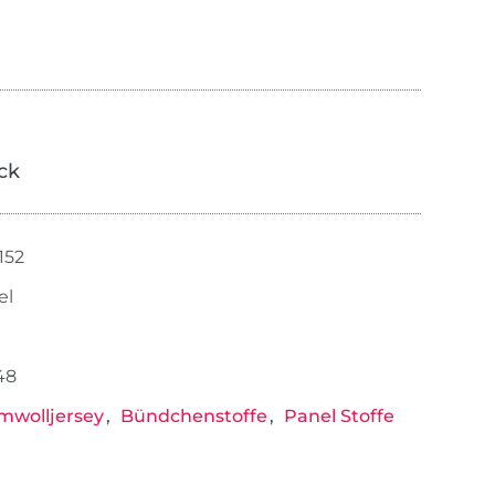
ick
152
el
48
mwolljersey
Bündchenstoffe
Panel Stoffe