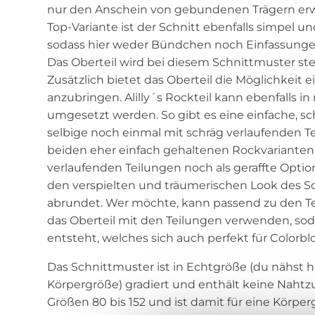
nur den Anschein von gebundenen Trägern erwe
Top-Variante ist der Schnitt ebenfalls simpel u
sodass hier weder Bündchen noch Einfassung
Das Oberteil wird bei diesem Schnittmuster st
Zusätzlich bietet das Oberteil die Möglichkeit e
anzubringen. Alilly´s Rockteil kann ebenfalls i
umgesetzt werden. So gibt es eine einfache, sc
selbige noch einmal mit schräg verlaufenden Te
beiden eher einfach gehaltenen Rockvarianten
verlaufenden Teilungen noch als geraffte Opti
den verspielten und träumerischen Look des S
abrundet. Wer möchte, kann passend zu den Te
das Oberteil mit den Teilungen verwenden, sod
entsteht, welches sich auch perfekt für Colorbl
Das Schnittmuster ist in Echtgröße (du nähst h
Körpergröße) gradiert und enthält keine Nahtz
Größen 80 bis 152 und ist damit für eine Körp