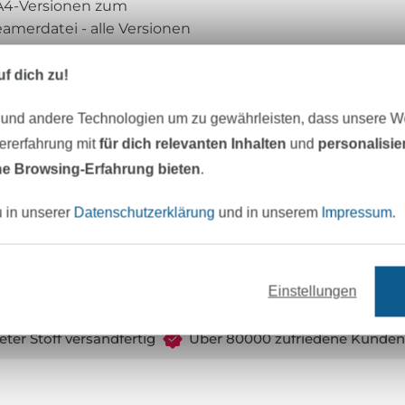
 A4-Versionen zum
amerdatei - alle Versionen
. Alilly ist auf Jersey
ist auf normales Säumen
f dich zu!
 und andere Technologien um zu gewährleisten, dass unsere 
ukt - keinen physischen
zererfahrung mit
für dich relevanten Inhalten
und
personalisi
e Browsing-Erfahrung bieten
.
 & Wildblau - Für Fehler in
u in unserer
Datenschutzerklärung
und in unserem
Impressum
.
ernommen. Tausch,
 strengstens untersagt.
Einstellungen
eter Stoff versandfertig
Über 80000 zufriedene Kunden