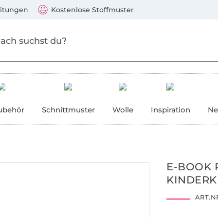
Zum Hauptinhalt springen
Weiter zur Suche
)
Visa, Mastercard, PayPal, Giropay, Kauf auf Rechnung, V
eitungen
Kostenlose Stoffmuster
ubehör
Schnittmuster
Wolle
Inspiration
Ne
E-BOOK 
KINDERKL
ART.NR