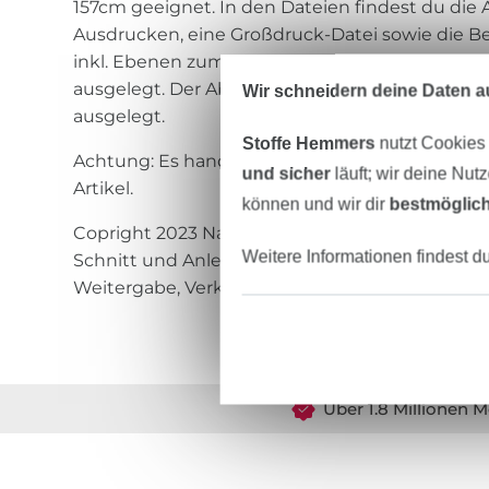
157cm geeignet. In den Dateien findest du die
Ausdrucken, eine Großdruck-Datei sowie die Be
inkl. Ebenen zum Ein- und Ausblenden der Größen
ausgelegt. Der Abschluss des Schnittmusters 
Wir schneidern deine Daten au
ausgelegt.
Stoffe Hemmers
nutzt Cookies
Achtung: Es handelt sich um ein digitales Prod
und sicher
läuft; wir deine Nut
Artikel.
können und wir dir
bestmöglich
Copright 2023 Natalie Hartmannsgruber Rosalieb
Weitere Informationen findest d
Schnitt und Anleitung wird keine Haftung üb
Weitergabe, Verkauf oder Veröffentlichung sind
Über 1.8 Millionen M