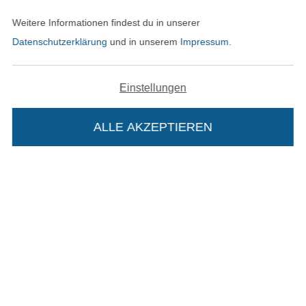
In den deutschen Shop wechseln (aktuell gewählt
Weitere Informationen findest du in unserer
Datenschutzerklärung
und in unserem
Impressum
.
Impressum
AGB
Einstellungen
Datenschutz
ALLE AKZEPTIEREN
In deinen Warenkorb
Widerrufsrecht
Kontakt
Bestellung widerrufen
Finde mehr Inspiration