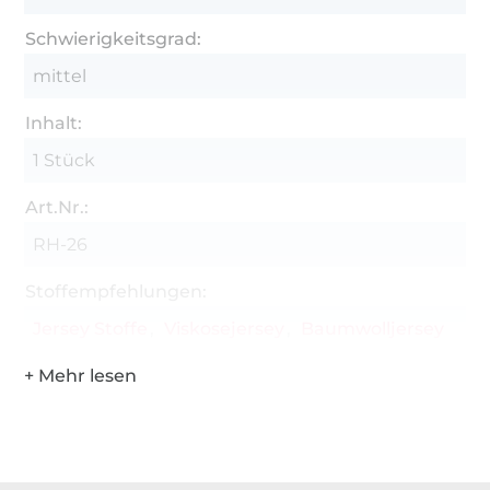
Das Ebook enthält:
Schwierigkeitsgrad:
Schnittmuster zum Ausdrucken in A4 inkl.
mittel
Ebenen
Inhalt:
Schnittmuster zum Ausdrucken in A0 inkl.
Ebenen
1 Stück
Schnittmuster als Beamerdatei
Art.Nr.:
Anleitungen
RH-26
Lookbook
Stoffempfehlungen:
Für Fehler in Schnitt und Anleitung wird keine
Jersey Stoffe
Viskosejersey
Baumwolljersey
Haftung übernommen. Die Weitergabe, Tausch,
Abdruck oder Verkauf sowie das Vervielfältigen
sind strengstens untersagt.
Über 1.8 Millionen Meter Stoff versandfertig
Über 80000 zufriedene Kunden