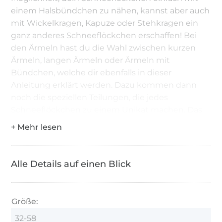
einem Halsbündchen zu nähen, kannst aber auch
mit Wickelkragen, Kapuze oder Stehkragen ein
ganz anderes Schneeflöckchen erschaffen! Bei
den Ärmeln hast du die Wahl zwischen kurzen
Ärmeln, langen Ärmeln oder Ärmeln mit
Bündchen, welche dir ebenfalls in dieser
Anleitung erklärt werden. Dazu kommen dann
noch die speziellen Teilungen, die jedes
Schneeflöckchen zu einem Unikat machen. Das
Schnittmuster enthält auch Abnäher, welche den
Stoff super schön an den Körper formen. Zuletzt
bleibt noch die Möglichkeit, das Schneeflöcken
auf der Front, Rückseite oder komplett mit
Alle Details auf einen Blick
großen, gelegten Falten zu nähen. Sieh dir am
besten gleich die tollen Designbeispiele weiter
hinten im Ebook an, um viele tolle Inspirationen
Größe:
zu entdecken!
32-58